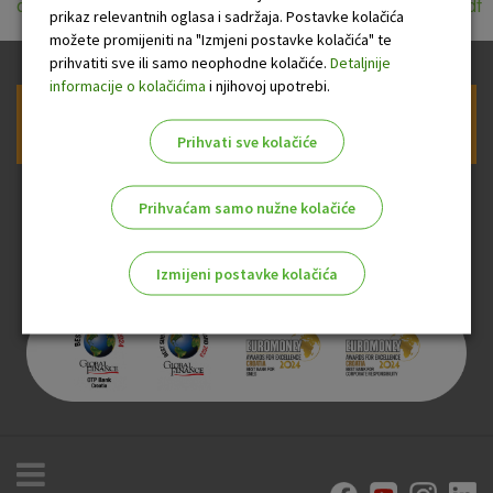
opci_uvjeti_poslovanja_s_fizickim_osobama_01102018.pdf
prikaz relevantnih oglasa i sadržaja. Postavke kolačića
možete promijeniti na "Izmjeni postavke kolačića" te
prihvatiti sve ili samo neophodne kolačiće.
Detaljnije
informacije o kolačićima
i njihovoj upotrebi.
Prijava na newsletter OTP banke
Prihvati sve kolačiće
Prihvaćam samo nužne kolačiće
Izmijeni postavke kolačića
Odaberite najbolju opciju za vas!