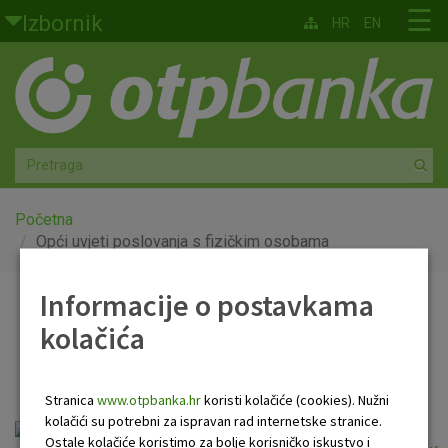
Skoči na glavni sadržaj
☰
Izbornik
HR
EN
Građani
Privatno bankarstvo
Agro
Mala poduzeća i obrtnici
Početna
Opći uvjeti poslovanja s fizičkim osobama
Srednja i velika poduzeća
Informacije o postavkama
Opći uvjeti poslovanja s
Globalna tržišta
kolačića
fizičkim osobama
Faktoring
Stranica
www.otpbanka.hr
koristi kolačiće (cookies). Nužni
O nama
kolačići su potrebni za ispravan rad internetske stranice.
Ostale kolačiće koristimo za bolje korisničko iskustvo i