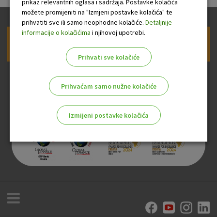
prikaz relevantnih oglasa i sadržaja. Postavke kolačića
možete promijeniti na "Izmjeni postavke kolačića" te
prihvatiti sve ili samo neophodne kolačiće.
Detaljnije
informacije o kolačićima
i njihovoj upotrebi.
Prijava na newsletter OTP banke
Prihvati sve kolačiće
Prihvaćam samo nužne kolačiće
Izmijeni postavke kolačića
Odaberite najbolju opciju za vas!
Marketinški kolačići
Analitički kolačići
Nužni kolačići