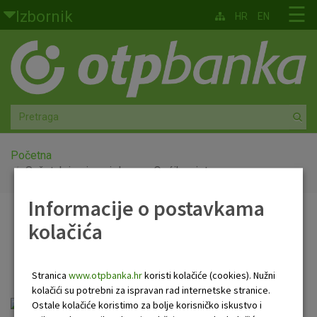
Skoči na glavni sadržaj
☰
Izbornik
HR
EN
Građani
Privatno bankarstvo
Agro
Mala poduzeća i obrtnici
Početna
Sažetak izmjena i dopuna Općih uvjeta
Srednja i velika poduzeća
Informacije o postavkama
Sažetak izmjena i dopuna
kolačića
Globalna tržišta
Općih uvjeta
Faktoring
Stranica
www.otpbanka.hr
koristi kolačiće (cookies). Nužni
kolačići su potrebni za ispravan rad internetske stranice.
O nama
sazetak_izmjena_i_dopuna_opcih_uvjeta_.pdf
Ostale kolačiće koristimo za bolje korisničko iskustvo i