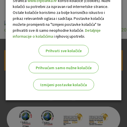
kartice
Stranica
www.otpbanka.hr
koristi kolačiće (cookies). Nužni
kolačići su potrebni za ispravan rad internetske stranice.
Ostale kolačiće koristimo za bolje korisničko iskustvo i
prikaz relevantnih oglasa i sadržaja. Postavke kolačića
možete promijeniti na "Izmjeni postavke kolačića" te
ou_za_izdavanje_i_koristenje_mastercard_stan_r_25_05_20
prihvatiti sve ili samo neophodne kolačiće.
Detaljnije
informacije o kolačićima
i njihovoj upotrebi.
Prihvati sve kolačiće
Prijava na newsletter OTP banke
Prihvaćam samo nužne kolačiće
Izmijeni postavke kolačića
Odaberite najbolju opciju za vas!