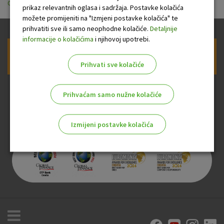
opci_uvjeti_koristenja_usluge_otpdirekt_25_05_2018.pdf
prikaz relevantnih oglasa i sadržaja. Postavke kolačića
možete promijeniti na "Izmjeni postavke kolačića" te
prihvatiti sve ili samo neophodne kolačiće.
Detaljnije
informacije o kolačićima
i njihovoj upotrebi.
Prijava na newsletter OTP banke
Prihvati sve kolačiće
Prihvaćam samo nužne kolačiće
Izmijeni postavke kolačića
Odaberite najbolju opciju za vas!