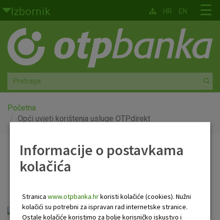
Skoči na glavni sadržaj
☰
Izbornik
HR
EN
Građani
Privatno bankarstvo
Agro
Mala poduzeća i obrtnici
Početna
Opći uvjeti korištenja usluge OTPdirekt
Srednja i velika poduzeća
Informacije o postavkama
Opći uvjeti korištenja
Globalna tržišta
kolačića
usluge OTPdirekt
Faktoring
Stranica
www.otpbanka.hr
koristi kolačiće (cookies). Nužni
O nama
kolačići su potrebni za ispravan rad internetske stranice.
Ostale kolačiće koristimo za bolje korisničko iskustvo i