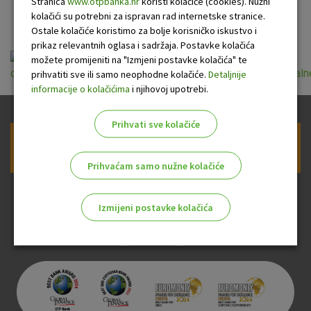
u turizmu
Stranica
www.otpbanka.hr
koristi kolačiće (cookies). Nužni
kolačići su potrebni za ispravan rad internetske stranice.
Ostale kolačiće koristimo za bolje korisničko iskustvo i
prikaz relevantnih oglasa i sadržaja. Postavke kolačića
možete promijeniti na "Izmjeni postavke kolačića" te
opci_uvjeti_odobravanja_stambenih_i_kredita_za_individualn
prihvatiti sve ili samo neophodne kolačiće.
Detaljnije
informacije o kolačićima
i njihovoj upotrebi.
Prihvati sve kolačiće
Prijava na newsletter OTP banke
Prihvaćam samo nužne kolačiće
Izmijeni postavke kolačića
Odaberite najbolju opciju za vas!