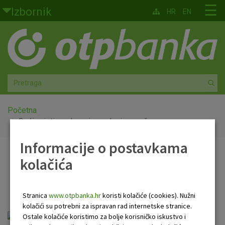
Skoči na glavni sadržaj
☰
Izbornik
HR
EN
Građani
Privatno bankarstvo
Agro
Mala poduzeća i obrtnici
Početna
Opći uvjeti poslovanja za devizne račune
Srednja i velika poduzeća
Informacije o postavkama
Opći uvjeti poslovanja za
kolačića
Globalna tržišta
devizne račune
Faktoring
Stranica
www.otpbanka.hr
koristi kolačiće (cookies). Nužni
kolačići su potrebni za ispravan rad internetske stranice.
O nama
ou_za_devizne_racune_srpanj_2017.pdf
Ostale kolačiće koristimo za bolje korisničko iskustvo i