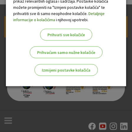
prikaz relevantnih oglasa i sadržaja. Postavke kolačića
možete promijeniti na "Izmjeni postavke kolačića" te
prihvatiti sve ili samo neophodne kolačiće.
Detaljnije
informacije o kolačićima
i njihovoj upotrebi.
Prijava na newsletter OTP banke
Prihvati sve kolačiće
Prihvaćam samo nužne kolačiće
Izmijeni postavke kolačića
Odaberite najbolju opciju za vas!
Marketinški kolačići
Analitički kolačići
Nužni kolačići