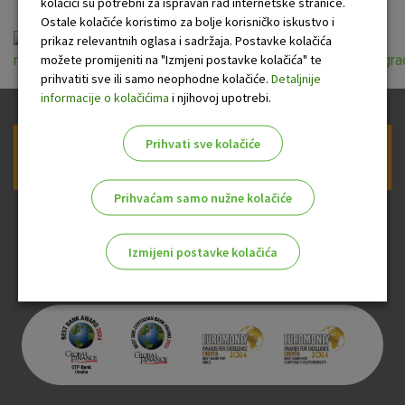
kolačići su potrebni za ispravan rad internetske stranice.
Ostale kolačiće koristimo za bolje korisničko iskustvo i
prikaz relevantnih oglasa i sadržaja. Postavke kolačića
možete promijeniti na "Izmjeni postavke kolačića" te
naknade_otp_banke_za_usluge_poslovanja_s_kreditima_gra
prihvatiti sve ili samo neophodne kolačiće.
Detaljnije
informacije o kolačićima
i njihovoj upotrebi.
Prihvati sve kolačiće
Prijava na newsletter OTP banke
Prihvaćam samo nužne kolačiće
Izmijeni postavke kolačića
Odaberite najbolju opciju za vas!