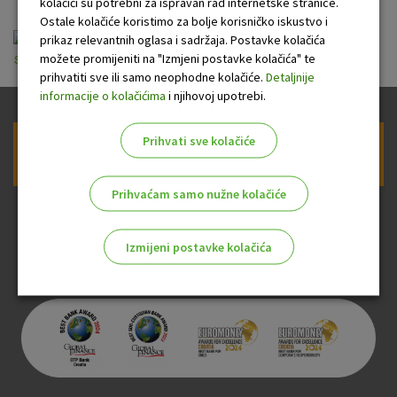
kolačići su potrebni za ispravan rad internetske stranice.
Ostale kolačiće koristimo za bolje korisničko iskustvo i
Opci uvjeti odobravanja kredita suvlasnicima
prikaz relevantnih oglasa i sadržaja. Postavke kolačića
možete promijeniti na "Izmjeni postavke kolačića" te
stambenih zgrada.pdf
prihvatiti sve ili samo neophodne kolačiće.
Detaljnije
informacije o kolačićima
i njihovoj upotrebi.
Prihvati sve kolačiće
Prijava na newsletter OTP banke
Prihvaćam samo nužne kolačiće
Izmijeni postavke kolačića
Odaberite najbolju opciju za vas!