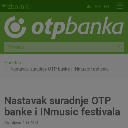
Skoči na glavni sadržaj
☰
Izbornik
HR
EN
Građani
Privatno bankarstvo
Agro
Mala poduzeća i obrtnici
Početna
Nastavak suradnje OTP banke i INmusic festivala
Srednja i velika poduzeća
Globalna tržišta
Nastavak suradnje OTP
Faktoring
banke i INmusic festivala
O nama
Objavljeno: 9.11.2018