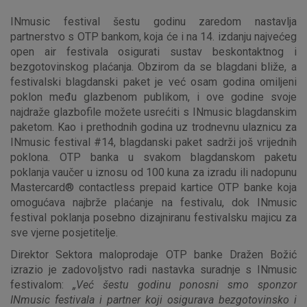
INmusic festival šestu godinu zaredom nastavlja
partnerstvo s OTP bankom, koja će i na 14. izdanju najvećeg
open air festivala osigurati sustav beskontaktnog i
bezgotovinskog plaćanja. Obzirom da se blagdani bliže, a
festivalski blagdanski paket je već osam godina omiljeni
poklon među glazbenom publikom, i ove godine svoje
najdraže glazbofile možete usrećiti s INmusic blagdanskim
paketom. Kao i prethodnih godina uz trodnevnu ulaznicu za
INmusic festival #14, blagdanski paket sadrži još vrijednih
poklona. OTP banka u svakom blagdanskom paketu
poklanja vaučer u iznosu od 100 kuna za izradu ili nadopunu
Mastercard® contactless prepaid kartice OTP banke koja
omogućava najbrže plaćanje na festivalu, dok INmusic
festival poklanja posebno dizajniranu festivalsku majicu za
sve vjerne posjetitelje.
Direktor Sektora maloprodaje OTP banke Dražen Božić
izrazio je zadovoljstvo radi nastavka suradnje s INmusic
festivalom:
„Već šestu godinu ponosni smo sponzor
INmusic festivala i partner koji osigurava bezgotovinsko i