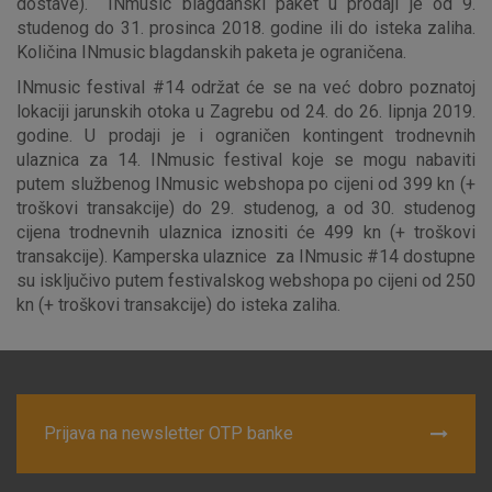
dostave). INmusic blagdanski paket u prodaji je od 9.
Prihvaćam upotrebu navedenih kolačića
studenog do 31. prosinca 2018. godine ili do isteka zaliha.
Količina INmusic blagdanskih paketa je ograničena.
Nužni (tehnički) kolačići - uvijek aktivni
INmusic festival #14 održat će se na već dobro poznatoj
lokaciji jarunskih otoka u Zagrebu od 24. do 26. lipnja 2019.
Ovi kolačići nužni su za funkcioniranje internetske stranice i
godine. U prodaji je i ograničen kontingent trodnevnih
ne mogu se isključiti u našim sustavima. Uobičajeno se
ulaznica za 14. INmusic festival koje se mogu nabaviti
postavljaju kao odgovor na vaše radnje koje uključuju zahtjev
putem službenog INmusic webshopa po cijeni od 399 kn (+
za uslugama, kao što su postavke kolačića. Svoj preglednik
troškovi transakcije) do 29. studenog, a od 30. studenog
možete postaviti da blokira te kolačiće ili pošalje upozorenje
cijena trodnevnih ulaznica iznositi će 499 kn (+ troškovi
o njima, ali u tom slučaju neki dijelovi stranice neće raditi. Ti
transakcije). Kamperska ulaznice za INmusic #14 dostupne
kolačići ne pohranjuju nikakve informacije koje bi vas mogle
su isključivo putem festivalskog webshopa po cijeni od 250
identificirati.
kn (+ troškovi transakcije) do isteka zaliha.
Detaljnije informacije o kolačićima
Prijava na newsletter OTP banke