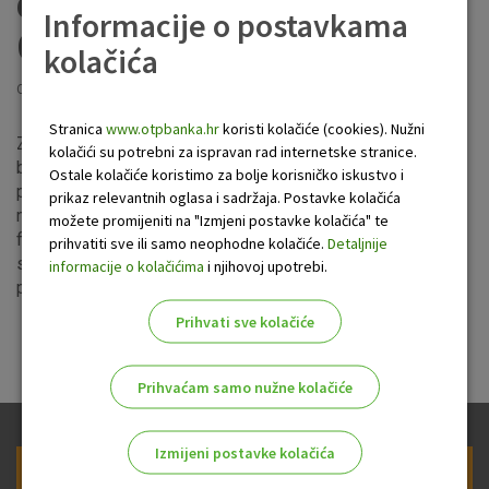
epidemijom virusa
Informacije o postavkama
COVID-19
kolačića
Objavljeno: 1.4.2020
Stranica
www.otpbanka.hr
koristi kolačiće (cookies). Nužni
Zbog izvanredne situacije u vezi s virusom COVID-19, OTP
kolačići su potrebni za ispravan rad internetske stranice.
banka d.d. je odlučila pomoći svojim klijentima kojima su
Ostale kolačiće koristimo za bolje korisničko iskustvo i
preventivne mjere suzbijanja širenja COVID-19 ozbiljno
prikaz relevantnih oglasa i sadržaja. Postavke kolačića
narušile ili će narušiti sposobnost uredne otplate
možete promijeniti na "Izmjeni postavke kolačića" te
financijskih obveza. OTP banka je odlučila pomoći i svim
prihvatiti sve ili samo neophodne kolačiće.
Detaljnije
svojim klijentima koji su pogođeni potresom koji je zadesio
informacije o kolačićima
i njihovoj upotrebi.
područje Zagreba u nedjelju, 22. ožujka.
Prihvati sve kolačiće
Prihvaćam samo nužne kolačiće
Izmijeni postavke kolačića
Prijava na newsletter OTP banke