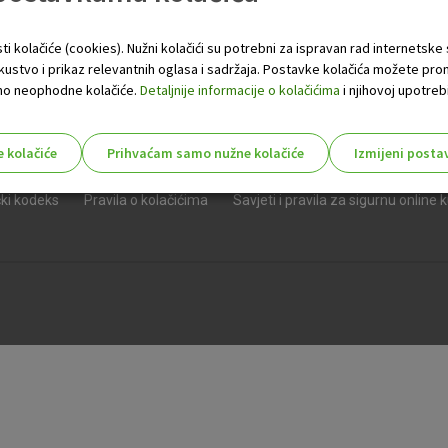
ti kolačiće (cookies). Nužni kolačići su potrebni za ispravan rad internetske
skustvo i prikaz relevantnih oglasa i sadržaja. Postavke kolačića možete pro
 samo neophodne kolačiće.
Detaljnije informacije o kolačićima
i njihovoj upotrebi
e kolačiće
Prihvaćam samo nužne kolačiće
Izmijeni posta
e
Opći uvjeti i dokumenti
Javni natječaji
Priopćenja
Kontak
s!
čki kodeks
Pravila o kolačićima
Savjeti i pravila za sigurnu online 
Nužni (tehnički) kolačići - uvijek 
Nužni
kolačići
Ovi kolačići nužni su za funkcioniranje internet
isključiti u našim sustavima. Uobičajeno se pos
radnje koje uključuju zahtjev za uslugama, kao 
preglednik možete postaviti da blokira te kolač
njima, ali u tom slučaju neki dijelovi stranice neće
pohranjuju nikakve informacije koje bi vas mogle