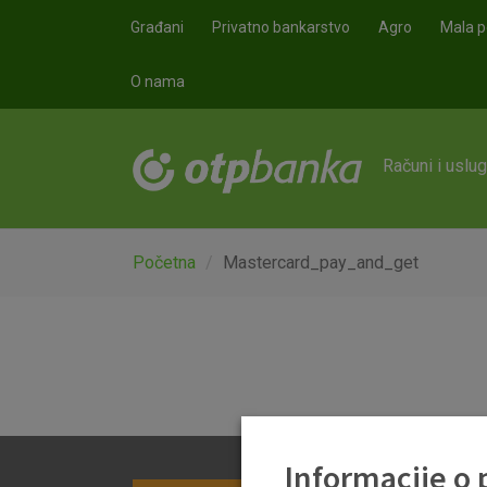
Skoči na glavni sadržaj
Građani
Privatno bankarstvo
Agro
Mala p
O nama
Računi i uslu
Početna
Mastercard_pay_and_get
Informacije o