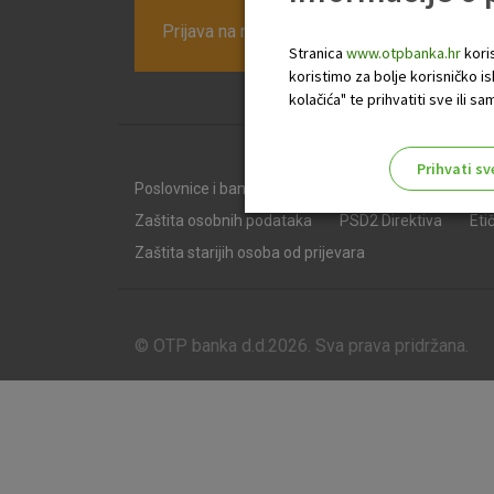
Prijava na newsletter OTP banke
Stranica
www.otpbanka.hr
koris
koristimo za bolje korisničko i
kolačića" te prihvatiti sve ili
Prihvati sv
Poslovnice i bankomati
Tečajna lista
Naknad
Odaberite najbolju opciju za va
Zaštita osobnih podataka
PSD2 Direktiva
Eti
Zaštita starijih osoba od prijevara
© OTP banka d.d.2026. Sva prava pridržana.