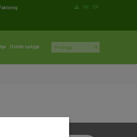
HR
EN
Faktoring
nje
Ostale usluge