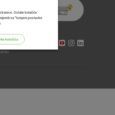
 stranice. Ostale kolačiće
mijeniti na "Izmjeni postavke
.
vke kolačića
ti
kupnju
aktivni
ske stranice i ne mogu se
tavljaju kao odgovor na vaše
što su postavke kolačića. Svoj
iće ili pošalje upozorenje o
 raditi. Ti kolačići ne
 identificirati.