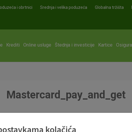
oduzeća i obrtnici
Srednja i velika poduzeća
Globalna tržišta
ge
Krediti
Online usluge
Štednja i investicije
Kartice
Osigura
Mastercard_pay_and_get
 postavkama kolačića