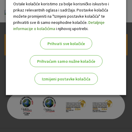
Ostale kolačiće koristimo za bolje korisničko iskustvo i
prikaz relevantnih oglasa i sadržaja. Postavke kolačića
tablica01.pdf
možete promijeniti na "Izmjeni postavke kolačića" te
prihvatiti sve ili samo neophodne kolačiće.
Detaljnije
informacije o kolačićima
i njihovoj upotrebi.
Prihvati sve kolačiće
Prijava na newsletter OTP banke
Prihvaćam samo nužne kolačiće
Izmijeni postavke kolačića
Odaberite najbolju opciju za vas!