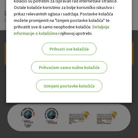
kolačići su potrebni za ispravan rad internetske stranice.
Ostale kolačiće koristimo za bolje korisničko iskustvo i
Opći uvjeti pružanja usluga platnog prometa za
prikaz relevantnih oglasa i sadržaja. Postavke kolačića
možete promijeniti na "Izmjeni postavke kolačića" te
nepotrošače.pdf
prihvatiti sve ili samo neophodne kolačiće.
Detaljnije
informacije o kolačićima
i njihovoj upotrebi.
Prihvati sve kolačiće
Prijava na newsletter OTP banke
Prihvaćam samo nužne kolačiće
Izmijeni postavke kolačića
Odaberite najbolju opciju za vas!