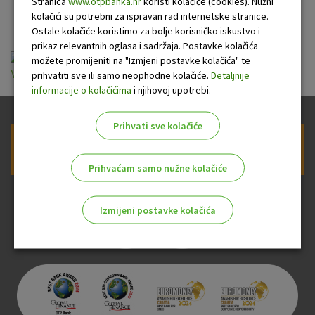
OTP banke
Stranica
www.otpbanka.hr
koristi kolačiće (cookies). Nužni
kolačići su potrebni za ispravan rad internetske stranice.
Ostale kolačiće koristimo za bolje korisničko iskustvo i
prikaz relevantnih oglasa i sadržaja. Postavke kolačića
Opća pravila i uvjeti za izdavanje i korištenje
možete promijeniti na "Izmjeni postavke kolačića" te
Visa Business kartice_3.10.2024.pdf
prihvatiti sve ili samo neophodne kolačiće.
Detaljnije
informacije o kolačićima
i njihovoj upotrebi.
Prihvati sve kolačiće
Prijava na newsletter OTP banke
Prihvaćam samo nužne kolačiće
Izmijeni postavke kolačića
Odaberite najbolju opciju za vas!