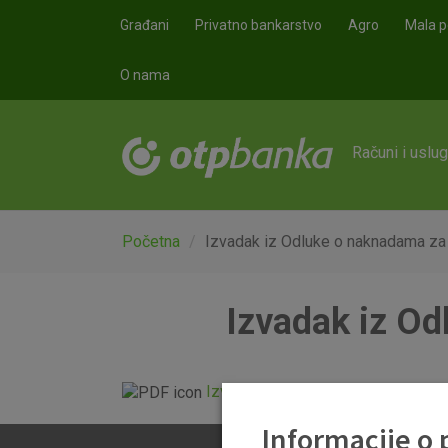
Skoči na glavni sadržaj
Građani
Privatno bankarstvo
Agro
Mala p
O nama
Računi i uslu
Početna
Izvadak iz Odluke o naknadama za
Izvadak iz Od
Izvadak iz Odluke o naknadama za 
Informacije o