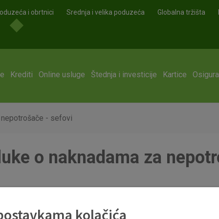
oduzeća i obrtnici
Srednja i velika poduzeća
Globalna tržišta
ge
Krediti
Online usluge
Štednja i investicije
Kartice
Osigura
 nepotrošače - sefovi
luke o naknadama za nepotr
nepotrošače - sefovi 01112022.pdf
 postavkama kolačića