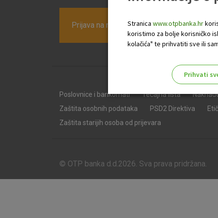
Stranica
www.otpbanka.hr
koris
Prijava na newsletter OTP banke
koristimo za bolje korisničko i
kolačića" te prihvatiti sve ili
Prihvati sv
Odaberite najbolju opciju za va
Poslovnice i bankomati
Tečajna lista
Naknad
Zaštita osobnih podataka
PSD2 Direktiva
Eti
Zaštita starijih osoba od prijevara
© OTP banka d.d.2026. Sva prava pridržana.