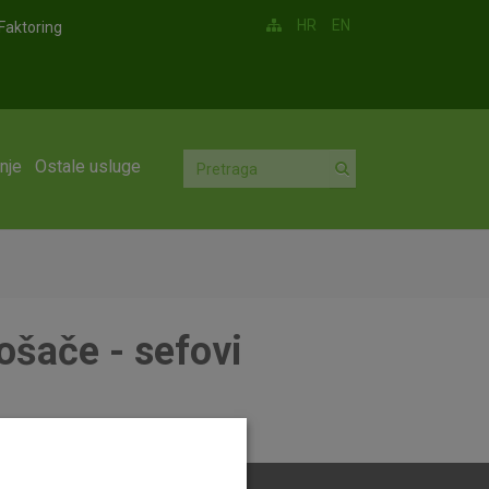
HR
EN
Faktoring
nje
Ostale usluge
ošače - sefovi