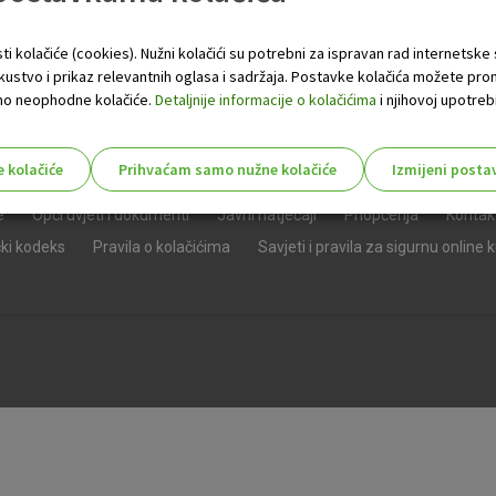
ti kolačiće (cookies). Nužni kolačići su potrebni za ispravan rad internetske
skustvo i prikaz relevantnih oglasa i sadržaja. Postavke kolačića možete pro
 samo neophodne kolačiće.
Detaljnije informacije o kolačićima
i njihovoj upotrebi
e kolačiće
Prihvaćam samo nužne kolačiće
Izmijeni posta
s!
e
Opći uvjeti i dokumenti
Javni natječaji
Priopćenja
Kontak
čki kodeks
Pravila o kolačićima
Savjeti i pravila za sigurnu online 
Nužni (tehnički) kolačići - uvijek 
Nužni
kolačići
Ovi kolačići nužni su za funkcioniranje internet
isključiti u našim sustavima. Uobičajeno se pos
radnje koje uključuju zahtjev za uslugama, kao 
preglednik možete postaviti da blokira te kolač
njima, ali u tom slučaju neki dijelovi stranice neće
pohranjuju nikakve informacije koje bi vas mogle