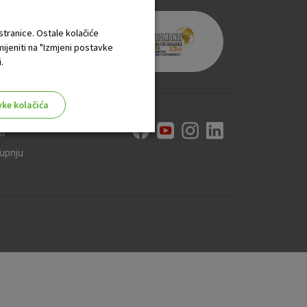
 stranice. Ostale kolačiće
mijeniti na "Izmjeni postavke
.
vke kolačića
ti
kupnju
aktivni
ske stranice i ne mogu se
tavljaju kao odgovor na vaše
što su postavke kolačića. Svoj
iće ili pošalje upozorenje o
 raditi. Ti kolačići ne
 identificirati.