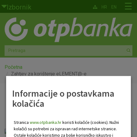
Skoči na glavni sadržaj
☰
Izbornik
HR
EN
Građani
Privatno bankarstvo
Agro
Mala poduzeća i obrtnici
Početna
Zahtjev za korištenje eLEMENT@-e
Srednja i velika poduzeća
Informacije o postavkama
Zahtjev za korištenje
Globalna tržišta
kolačića
eLEMENT@-e
Faktoring
Stranica
www.otpbanka.hr
koristi kolačiće (cookies). Nužni
O nama
kolačići su potrebni za ispravan rad internetske stranice.
Ostale kolačiće koristimo za bolje korisničko iskustvo i