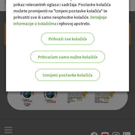
zahtjev_za_koristenje_element_za_poslovne_subjekte.pdf
prikaz relevantnih oglasa i sadržaja. Postavke kolačića
možete promijeniti na "Izmjeni postavke kolačića" te
prihvatiti sve ili samo neophodne kolačiće.
Detaljnije
informacije o kolačićima
i njihovoj upotrebi.
Prijava na newsletter OTP banke
Prihvati sve kolačiće
Prihvaćam samo nužne kolačiće
Izmijeni postavke kolačića
Odaberite najbolju opciju za vas!