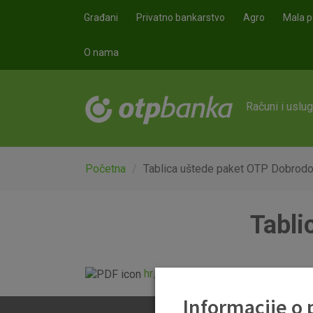
Skoči na glavni sadržaj
Građani
Privatno bankarstvo
Agro
Mala p
O nama
Računi i uslu
Početna
Tablica uštede paket OTP Dobrodo
Tabli
hr_01072016_usporedba_redovnih
Informacije o