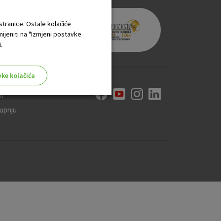
 stranice. Ostale kolačiće
mijeniti na "Izmjeni postavke
.
vke kolačića
ti
kupnju
aktivni
ske stranice i ne mogu se
tavljaju kao odgovor na vaše
što su postavke kolačića. Svoj
iće ili pošalje upozorenje o
 raditi. Ti kolačići ne
 identificirati.