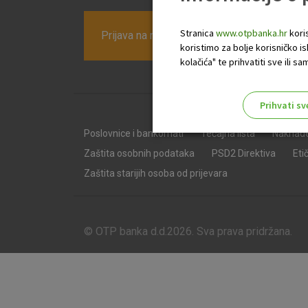
Stranica
www.otpbanka.hr
koris
Prijava na newsletter OTP banke
koristimo za bolje korisničko i
kolačića" te prihvatiti sve ili
Prihvati sv
Odaberite najbolju opciju za va
Poslovnice i bankomati
Tečajna lista
Naknad
Zaštita osobnih podataka
PSD2 Direktiva
Eti
Zaštita starijih osoba od prijevara
© OTP banka d.d.2026. Sva prava pridržana.