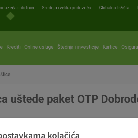
oduzeća i obrtnici
Srednja i velika poduzeća
Globalna tržišta
ge
Krediti
Online usluge
Štednja i investicije
Kartice
Osigura
šlice
ca uštede paket OTP Dobrod
_cijena_proizvoda_otp_banke_i_cijena_u_paketu_otp_dobrodo
 postavkama kolačića