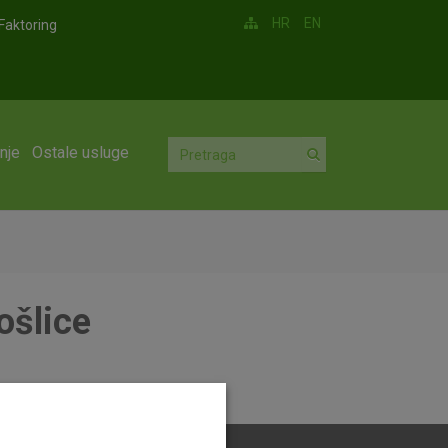
HR
EN
Faktoring
nje
Ostale usluge
ošlice
slice.pdf