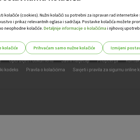
ti kolačiće (cookies). Nužni kolačići su potrebni za ispravan rad internetske
skustvo i prikaz relevantnih oglasa i sadržaja. Postavke kolačića možete pro
 samo neophodne kolačiće.
Detaljnije informacije o kolačićima
i njihovoj upotrebi
e kolačiće
Prihvaćam samo nužne kolačiće
Izmijeni posta
s!
e
Opći uvjeti i dokumenti
Javni natječaji
Priopćenja
Kontak
čki kodeks
Pravila o kolačićima
Savjeti i pravila za sigurnu online 
Nužni (tehnički) kolačići - uvijek 
Nužni
kolačići
Ovi kolačići nužni su za funkcioniranje internet
isključiti u našim sustavima. Uobičajeno se pos
radnje koje uključuju zahtjev za uslugama, kao 
preglednik možete postaviti da blokira te kolač
njima, ali u tom slučaju neki dijelovi stranice neće
pohranjuju nikakve informacije koje bi vas mogle