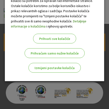
kolačići su potrebni za ispravan rad internetske stranice.
Ostale kolačiće koristimo za bolje korisničko iskustvo i
Zahtjev za izdavanje Visa Classic Business
prikaz relevantnih oglasa i sadržaja. Postavke kolačića
možete promijeniti na "Izmjeni postavke kolačića" te
Debit kartice ff.pdf
prihvatiti sve ili samo neophodne kolačiće.
Detaljnije
informacije o kolačićima
i njihovoj upotrebi.
Prihvati sve kolačiće
Prijava na newsletter OTP banke
Prihvaćam samo nužne kolačiće
Izmijeni postavke kolačića
Odaberite najbolju opciju za vas!