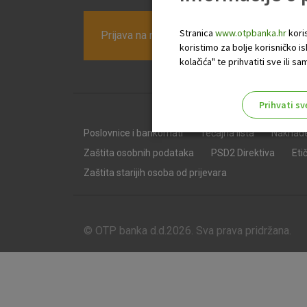
Stranica
www.otpbanka.hr
koris
Prijava na newsletter OTP banke
koristimo za bolje korisničko i
kolačića" te prihvatiti sve ili
Prihvati sv
Odaberite najbolju opciju za va
Poslovnice i bankomati
Tečajna lista
Naknad
Zaštita osobnih podataka
PSD2 Direktiva
Eti
Zaštita starijih osoba od prijevara
© OTP banka d.d.2026. Sva prava pridržana.