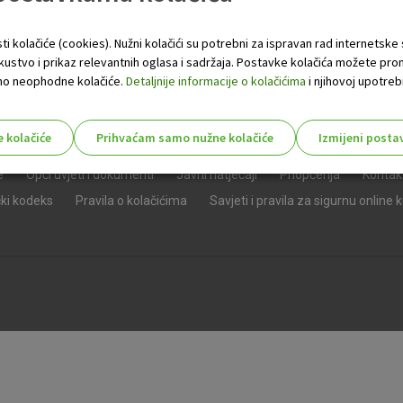
ti kolačiće (cookies). Nužni kolačići su potrebni za ispravan rad internetske
skustvo i prikaz relevantnih oglasa i sadržaja. Postavke kolačića možete pro
 samo neophodne kolačiće.
Detaljnije informacije o kolačićima
i njihovoj upotrebi
e kolačiće
Prihvaćam samo nužne kolačiće
Izmijeni posta
s!
e
Opći uvjeti i dokumenti
Javni natječaji
Priopćenja
Kontak
čki kodeks
Pravila o kolačićima
Savjeti i pravila za sigurnu online 
Nužni (tehnički) kolačići - uvijek 
Nužni
kolačići
Ovi kolačići nužni su za funkcioniranje internet
isključiti u našim sustavima. Uobičajeno se pos
radnje koje uključuju zahtjev za uslugama, kao 
preglednik možete postaviti da blokira te kolač
njima, ali u tom slučaju neki dijelovi stranice neće
pohranjuju nikakve informacije koje bi vas mogle