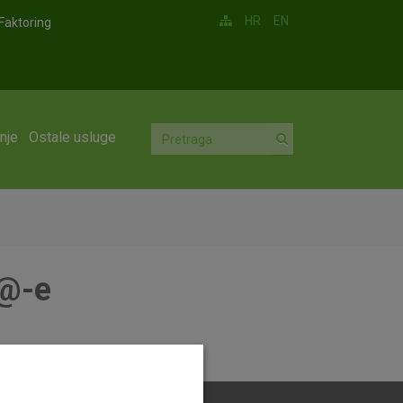
HR
EN
Faktoring
nje
Ostale usluge
T@-e