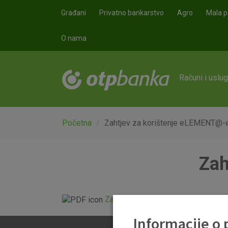
Skoči na glavni sadržaj
Građani
Privatno bankarstvo
Agro
Mala p
O nama
Računi i uslu
Početna
Zahtjev za korištenje eLEMENT@-
Zah
Zahtjev za korištenje eLEMENT@-e
Informacije o