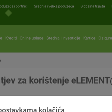
oduzeća i obrtnici
Srednja i velika poduzeća
Globalna tržišta
ge
Krediti
Online usluge
Štednja i investicije
Kartice
Osigura
e
tjev za korištenje eLEMEN
 za poslovne subjekte ff.pdf
 postavkama kolačića