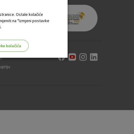
 stranice. Ostale kolačiće
mijeniti na "Izmjeni postavke
.
vke kolačića
ti
kupnju
aktivni
ske stranice i ne mogu se
tavljaju kao odgovor na vaše
što su postavke kolačića. Svoj
iće ili pošalje upozorenje o
 raditi. Ti kolačići ne
 identificirati.