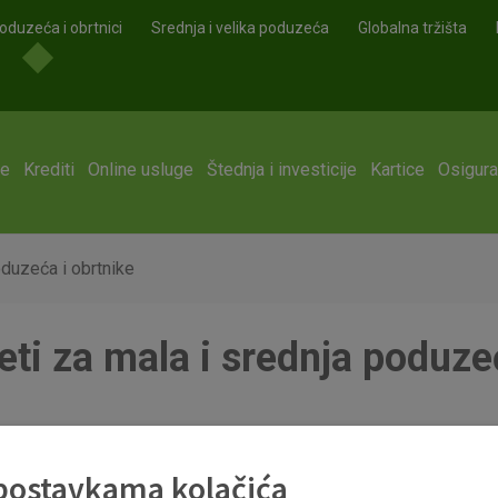
oduzeća i obrtnici
Srednja i velika poduzeća
Globalna tržišta
ge
Krediti
Online usluge
Štednja i investicije
Kartice
Osigura
oduzeća i obrtnike
keti za mala i srednja poduze
 postavkama kolačića