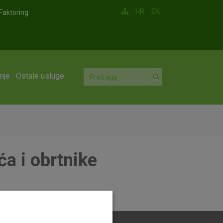
HR
EN
Faktoring
nje
Ostale usluge
ća i obrtnike