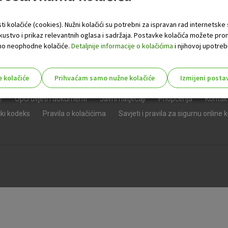
ti kolačiće (cookies). Nužni kolačići su potrebni za ispravan rad internetske
skustvo i prikaz relevantnih oglasa i sadržaja. Postavke kolačića možete pro
 samo neophodne kolačiće.
Detaljnije informacije o kolačićima
i njihovoj upotrebi
e kolačiće
Prihvaćam samo nužne kolačiće
Izmijeni posta
s!
e
Opći uvjeti i dokumenti
Javni natječaji
Priopćenja
Kontak
čki kodeks
Pravila o kolačićima
Savjeti i pravila za sigurnu online 
Nužni (tehnički) kolačići - uvijek 
Nužni
kolačići
Ovi kolačići nužni su za funkcioniranje internet
isključiti u našim sustavima. Uobičajeno se pos
radnje koje uključuju zahtjev za uslugama, kao 
preglednik možete postaviti da blokira te kolač
njima, ali u tom slučaju neki dijelovi stranice neće
pohranjuju nikakve informacije koje bi vas mogle