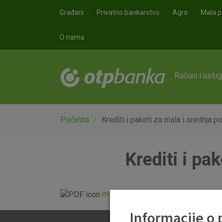
Skoči na glavni sadržaj
Građani
Privatno bankarstvo
Agro
Mala p
O nama
Računi i uslu
Početna
Krediti i paketi za mala i srednja p
Krediti i pa
mse_krediti_i_paketi.pdf
Informacije o