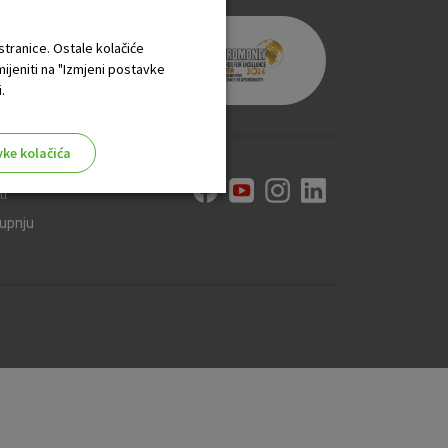
 stranice. Ostale kolačiće
mijeniti na "Izmjeni postavke
.
vke kolačića
ti
kupnju
aktivni
ske stranice i ne mogu se
tavljaju kao odgovor na vaše
što su postavke kolačića. Svoj
iće ili pošalje upozorenje o
 raditi. Ti kolačići ne
 identificirati.