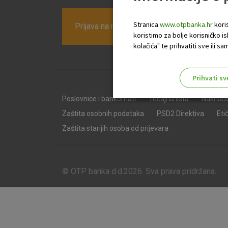
Stranica
www.otpbanka.hr
koris
Prijava na newsletter OTP banke
koristimo za bolje korisničko i
kolačića" te prihvatiti sve ili
Prihvati sv
Odaberite najbolju opciju za va
Poslovnice i bankomati
Tečajna lista
Naknad
Zaštita osobnih podataka
PSD2 Direktiva
Eti
Zaštita starijih osoba od prijevara
© OTP banka d.d.2026. Sva prava pridržana.