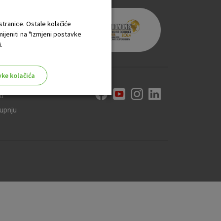
 stranice. Ostale kolačiće
mijeniti na "Izmjeni postavke
.
vke kolačića
ti
kupnju
aktivni
ske stranice i ne mogu se
tavljaju kao odgovor na vaše
što su postavke kolačića. Svoj
iće ili pošalje upozorenje o
 raditi. Ti kolačići ne
 identificirati.