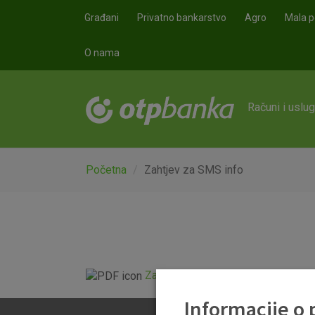
Skoči na glavni sadržaj
Građani
Privatno bankarstvo
Agro
Mala p
O nama
Računi i uslu
Početna
Zahtjev za SMS info
Zahtjev za ugovaranje usluge SMS 
Informacije o