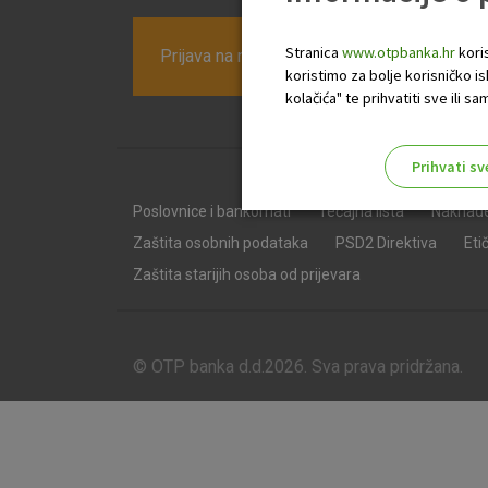
Stranica
www.otpbanka.hr
koris
Prijava na newsletter OTP banke
koristimo za bolje korisničko i
kolačića" te prihvatiti sve ili
Prihvati sv
Odaberite najbolju opciju za va
Poslovnice i bankomati
Tečajna lista
Naknad
Zaštita osobnih podataka
PSD2 Direktiva
Eti
Zaštita starijih osoba od prijevara
© OTP banka d.d.2026. Sva prava pridržana.