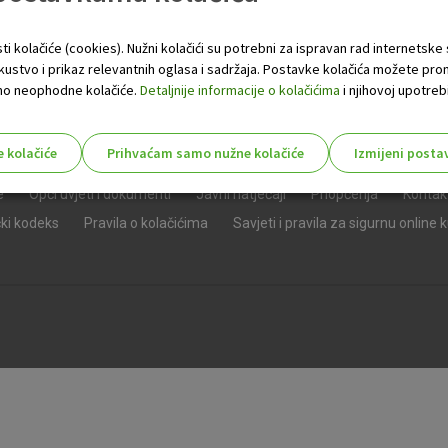
ti kolačiće (cookies). Nužni kolačići su potrebni za ispravan rad internetske
skustvo i prikaz relevantnih oglasa i sadržaja. Postavke kolačića možete pro
 samo neophodne kolačiće.
Detaljnije informacije o kolačićima
i njihovoj upotrebi
e kolačiće
Prihvaćam samo nužne kolačiće
Izmijeni posta
s!
e
Opći uvjeti i dokumenti
Javni natječaji
Priopćenja
Kontak
čki kodeks
Pravila o kolačićima
Savjeti i pravila za sigurnu online 
Nužni (tehnički) kolačići - uvijek 
Nužni
kolačići
Ovi kolačići nužni su za funkcioniranje internet
isključiti u našim sustavima. Uobičajeno se pos
radnje koje uključuju zahtjev za uslugama, kao 
preglednik možete postaviti da blokira te kolač
njima, ali u tom slučaju neki dijelovi stranice neće
pohranjuju nikakve informacije koje bi vas mogle