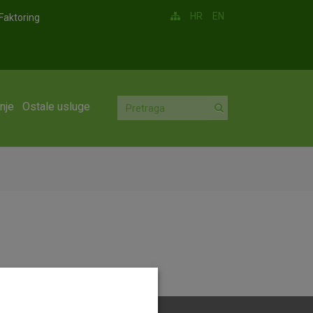
HR
EN
Faktoring
nje
Ostale usluge