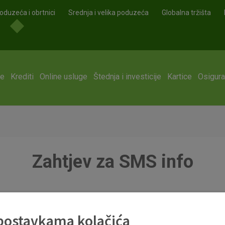
oduzeća i obrtnici
Srednja i velika poduzeća
Globalna tržišta
ge
Krediti
Online usluge
Štednja i investicije
Kartice
Osigura
Zahtjev za SMS info
info ff.pdf
 postavkama kolačića