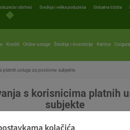
oduzeća i obrtnici
Srednja i velika poduzeća
Globalna tržišta
ge
Krediti
Online usluge
Štednja i investicije
Kartice
Osigura
ma platnih usluga za poslovne subjekte
vanja s korisnicima platnih 
subjekte
 postavkama kolačića