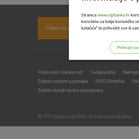
Stranica
www.otpbanka.hr
koris
koristimo za bolje korisničko i
Prijava na newsletter OTP banke
kolačića" te prihvatiti sve ili
Prihvati sv
Odaberite najbolju opciju za va
Poslovnice i bankomati
Tečajna lista
Naknad
Zaštita osobnih podataka
PSD2 Direktiva
Eti
Zaštita starijih osoba od prijevara
© OTP banka d.d.2026. Sva prava pridržana.