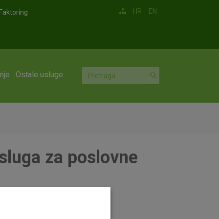
HR
EN
Faktoring
nje
Ostale usluge
usluga za poslovne