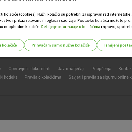
ti kolačiće (cookies). Nužni kolačići su potrebni za ispravan rad internetske
skustvo i prikaz relevantnih oglasa i sadržaja. Postavke kolačića možete pro
 samo neophodne kolačiće.
Detaljnije informacije o kolačićima
i njihovoj upotrebi
e kolačiće
Prihvaćam samo nužne kolačiće
Izmijeni posta
s!
e
Opći uvjeti i dokumenti
Javni natječaji
Priopćenja
Kontak
čki kodeks
Pravila o kolačićima
Savjeti i pravila za sigurnu online 
Nužni (tehnički) kolačići - uvijek 
Nužni
kolačići
Ovi kolačići nužni su za funkcioniranje internet
isključiti u našim sustavima. Uobičajeno se pos
radnje koje uključuju zahtjev za uslugama, kao 
preglednik možete postaviti da blokira te kolač
njima, ali u tom slučaju neki dijelovi stranice neće
pohranjuju nikakve informacije koje bi vas mogle