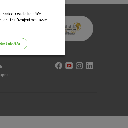
 stranice. Ostale kolačiće
mijeniti na "Izmjeni postavke
.
vke kolačića
ti
kupnju
aktivni
ske stranice i ne mogu se
tavljaju kao odgovor na vaše
što su postavke kolačića. Svoj
iće ili pošalje upozorenje o
 raditi. Ti kolačići ne
 identificirati.