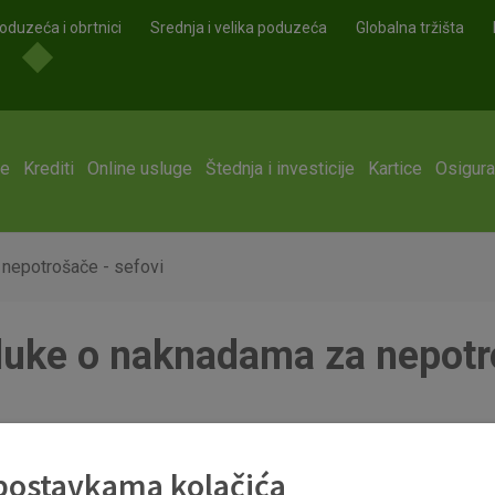
oduzeća i obrtnici
Srednja i velika poduzeća
Globalna tržišta
ge
Krediti
Online usluge
Štednja i investicije
Kartice
Osigura
 nepotrošače - sefovi
luke o naknadama za nepotr
 nepotrošače - sefovi 10-25.pdf
 postavkama kolačića