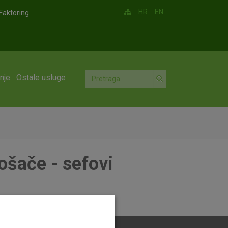
HR
EN
Faktoring
nje
Ostale usluge
ošače - sefovi