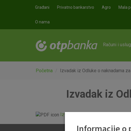
Skoči na glavni sadržaj
Građani
Privatno bankarstvo
Agro
Mala p
O nama
Računi i uslu
Početna
Izvadak iz Odluke o naknadama za
Izvadak iz Od
Izvadak iz Odluke o naknadama za
Informacije o