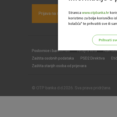
Stranica
www.otpbanka.hr
koris
Prijava na newsletter OTP banke
koristimo za bolje korisničko i
kolačića" te prihvatiti sve ili
Prihvati sv
Odaberite najbolju opciju za va
Poslovnice i bankomati
Tečajna lista
Naknad
Zaštita osobnih podataka
PSD2 Direktiva
Eti
Zaštita starijih osoba od prijevara
© OTP banka d.d.2026. Sva prava pridržana.