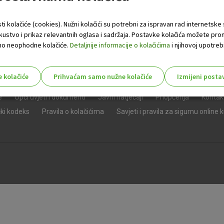
ti kolačiće (cookies). Nužni kolačići su potrebni za ispravan rad internetske
skustvo i prikaz relevantnih oglasa i sadržaja. Postavke kolačića možete pro
 samo neophodne kolačiće.
Detaljnije informacije o kolačićima
i njihovoj upotrebi
e kolačiće
Prihvaćam samo nužne kolačiće
Izmijeni posta
s!
e
Opći uvjeti i dokumenti
Javni natječaji
Priopćenja
Kontak
čki kodeks
Pravila o kolačićima
Savjeti i pravila za sigurnu online 
Nužni (tehnički) kolačići - uvijek 
Nužni
kolačići
Ovi kolačići nužni su za funkcioniranje internet
isključiti u našim sustavima. Uobičajeno se pos
radnje koje uključuju zahtjev za uslugama, kao 
preglednik možete postaviti da blokira te kolač
njima, ali u tom slučaju neki dijelovi stranice neće
pohranjuju nikakve informacije koje bi vas mogle