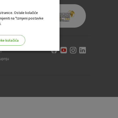
 stranice. Ostale kolačiće
mijeniti na "Izmjeni postavke
.
vke kolačića
ti
kupnju
aktivni
ske stranice i ne mogu se
tavljaju kao odgovor na vaše
što su postavke kolačića. Svoj
iće ili pošalje upozorenje o
 raditi. Ti kolačići ne
 identificirati.