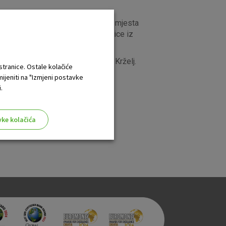
roviteljstvom OTP banke, prva tri mjesta
, Mia Nemčić iz OŠ oca Petra Perice iz
o pobjednici natječaja Martini Krželj.
 stranice. Ostale kolačiće
mijeniti na "Izmjeni postavke
.
vke kolačića
aktivni
ske stranice i ne mogu se
tavljaju kao odgovor na vaše
što su postavke kolačića. Svoj