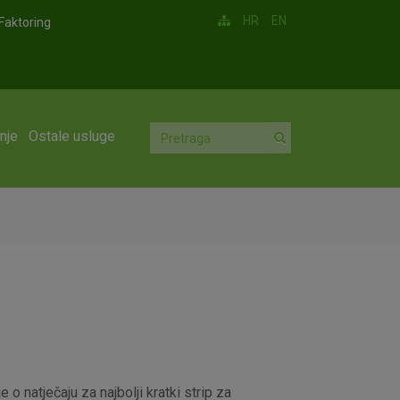
HR
EN
Faktoring
nje
Ostale usluge
o natječaju za najbolji kratki strip za