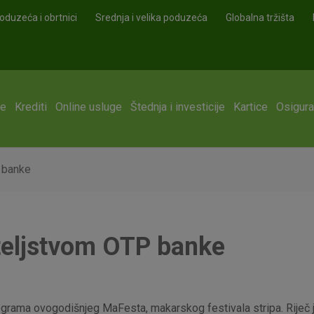
oduzeća i obrtnici
Srednja i velika poduzeća
Globalna tržišta
ge
Krediti
Online usluge
Štednja i investicije
Kartice
Osigura
 banke
teljstvom OTP banke
ograma ovogodišnjeg MaFesta, makarskog festivala stripa. Riječ je 