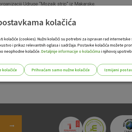
rganizaciji Udruge “Mozaik strip“ iz Makarske.
čaju čija je tema bila “Makarska 2115.” te koji je održan pod pok
 postavkama kolačića
reda OŠ don Mihovila Pavlinovića iz Podgore, još jedna osmašica
og razreda OŠ Bariše Granića Meštra iz Baške Vode.
Šućur je u ime OTP banke predao prvu nagradu prijenosno računal
ti kolačiće (cookies). Nužni kolačići su potrebni za ispravan rad internetske
ričnih stripova izdavačke kuće Libellus.
skustvo i prikaz relevantnih oglasa i sadržaja. Postavke kolačića možete pro
 samo neophodne kolačiće.
Detaljnije informacije o kolačićima
i njihovoj upotrebi
e kolačiće
Prihvaćam samo nužne kolačiće
Izmijeni posta
s!
Nužni (tehnički) kolačići - uvijek 
Nužni
kolačići
Ovi kolačići nužni su za funkcioniranje internet
isključiti u našim sustavima. Uobičajeno se pos
radnje koje uključuju zahtjev za uslugama, kao 