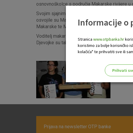
osnovnoškolce s područja Makarske rivijere u o
Svojim sjajnim radovima na ovogodišnjemu natje
Informacije o
osvojile su Martina Krželj, učenica osmog raz
Makarske te Mira Daria Staničić, učenica šest
Voditelj makarske poslovnice OTP banke Marko 
Stranica
www.otpbanka.hr
koris
Djevojke su također osvojile i trideset tvrdoko
koristimo za bolje korisničko i
kolačića" te prihvatiti sve ili
Prihvati sv
Odaberite najbolju opciju za va
Prijava na newsletter OTP banke