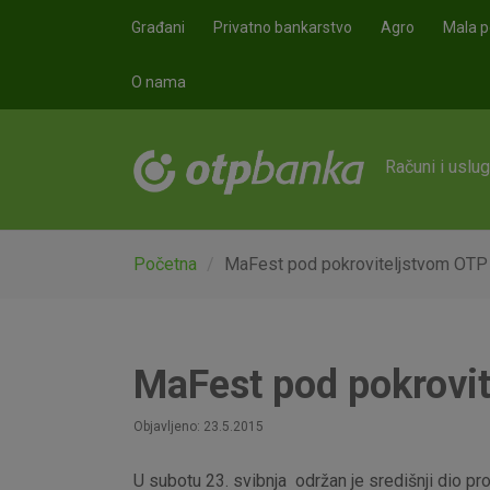
Skoči na glavni sadržaj
Građani
Privatno bankarstvo
Agro
Mala p
O nama
Računi i uslu
Početna
MaFest pod pokroviteljstvom OTP
MaFest pod pokrovi
Objavljeno: 23.5.2015
U subotu 23. svibnja održan je središnji dio pr