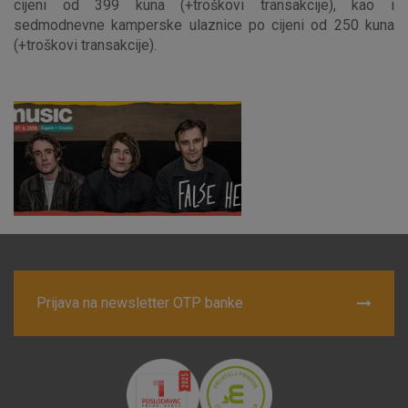
cijeni od 399 kuna (+troškovi transakcije), kao i
sedmodnevne kamperske ulaznice po cijeni od 250 kuna
Nužni (tehnički) kolačići - uvijek aktivni
(+troškovi transakcije).
Ovi kolačići nužni su za funkcioniranje internetske stranice i
ne mogu se isključiti u našim sustavima. Uobičajeno se
postavljaju kao odgovor na vaše radnje koje uključuju zahtjev
za uslugama, kao što su postavke kolačića. Svoj preglednik
možete postaviti da blokira te kolačiće ili pošalje upozorenje
o njima, ali u tom slučaju neki dijelovi stranice neće raditi. Ti
kolačići ne pohranjuju nikakve informacije koje bi vas mogle
identificirati.
Detaljnije informacije o kolačićima
Prijava na newsletter OTP banke