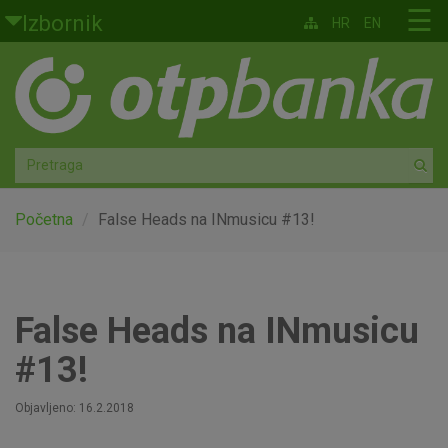
Skoči na glavni sadržaj
☰
Izbornik
HR
EN
Građani
Privatno bankarstvo
Agro
Mala poduzeća i obrtnici
Početna
False Heads na INmusicu #13!
Srednja i velika poduzeća
Globalna tržišta
False Heads na INmusicu
#13!
Faktoring
Objavljeno: 16.2.2018
O nama