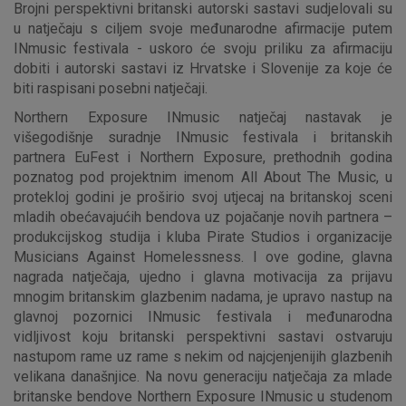
Brojni perspektivni britanski autorski sastavi sudjelovali su
u natječaju s ciljem svoje međunarodne afirmacije putem
INmusic festivala - uskoro će svoju priliku za afirmaciju
dobiti i autorski sastavi iz Hrvatske i Slovenije za koje će
biti raspisani posebni natječaji.
Northern Exposure INmusic natječaj nastavak je
višegodišnje suradnje INmusic festivala i britanskih
partnera EuFest i Northern Exposure, prethodnih godina
poznatog pod projektnim imenom All About The Music, u
protekloj godini je proširio svoj utjecaj na britanskoj sceni
mladih obećavajućih bendova uz pojačanje novih partnera –
produkcijskog studija i kluba Pirate Studios i organizacije
Musicians Against Homelessness. I ove godine, glavna
nagrada natječaja, ujedno i glavna motivacija za prijavu
mnogim britanskim glazbenim nadama, je upravo nastup na
glavnoj pozornici INmusic festivala i međunarodna
vidljivost koju britanski perspektivni sastavi ostvaruju
nastupom rame uz rame s nekim od najcjenjenijih glazbenih
velikana današnjice. Na novu generaciju natječaja za mlade
britanske bendove Northern Exposure INmusic u studenom