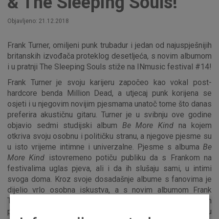
& The Sleeping Souls!
Objavljeno: 21.12.2018
Frank Turner, omiljeni punk trubadur i jedan od najuspješnijih
britanskih izvođača proteklog desetljeća, s novim albumom
i u pratnji The Sleeping Souls stiže na INmusic festival #14!
Frank Turner je svoju karijeru započeo kao vokal post-
hardcore benda Million Dead, a utjecaj punk korijena se
osjeti i u njegovim novijim pjesmama unatoč tome što danas
preferira akustičnu gitaru. Turner je u svibnju ove godine
objavio sedmi studijski album
Be More Kind
na kojem
otkriva svoju osobnu i političku stranu, a njegove pjesme su
u isto vrijeme intimne i univerzalne. Pjesme s albuma
Be
More Kind
istovremeno potiču publiku da s Frankom na
festivalima uglas pjeva, ali i da ih slušaju sami, u intimi
svoga doma. Kroz svoje dosadašnje albume s fanovima je
dijelio vrlo osobna iskustva, a s novim albumom Frank
Turner sve naglašenije progovara o politici i društvenim
pitanjima koja zahtijevaju veću pažnju i društvenu