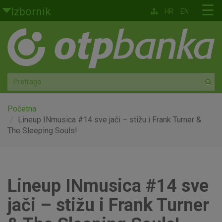
Skoči na glavni sadržaj
☰
Izbornik
HR
EN
Građani
Privatno bankarstvo
Agro
Mala poduzeća i obrtnici
Početna
Lineup INmusica #14 sve jači – stižu i Frank Turner &
The Sleeping Souls!
Srednja i velika poduzeća
Globalna tržišta
Lineup INmusica #14 sve
Faktoring
jači – stižu i Frank Turner
O nama