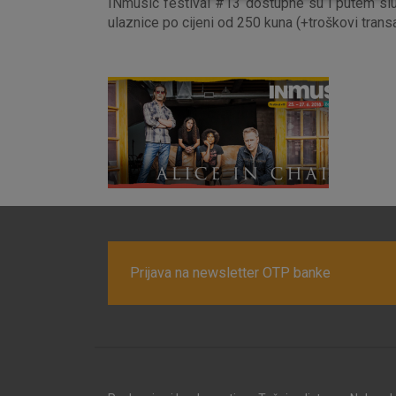
INmusic festival #13 dostupne su i putem sl
ulaznice po cijeni od 250 kuna (+troškovi transa
Prijava na newsletter OTP banke