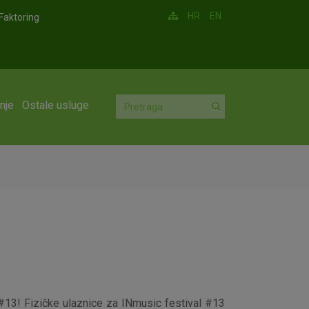
HR
EN
Faktoring
nje
Ostale usluge
 #13! Fizičke ulaznice za INmusic festival #13