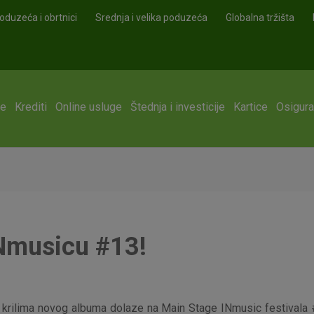
oduzeća i obrtnici
Srednja i velika poduzeća
Globalna tržišta
ge
Krediti
Online usluge
Štednja i investicije
Kartice
Osigura
INmusicu #13!
 na krilima novog albuma dolaze na Main Stage INmusic festivala