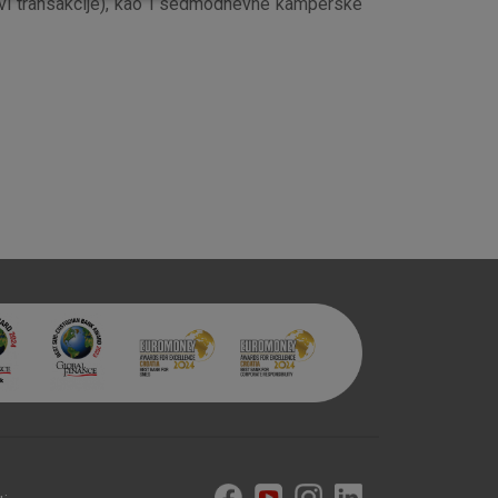
vi transakcije), kao i sedmodnevne kamperske
aktivni
ske stranice i ne mogu se
tavljaju kao odgovor na vaše
što su postavke kolačića. Svoj
iće ili pošalje upozorenje o
 raditi. Ti kolačići ne
 identificirati.