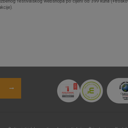
užbenog festivalskog webshopa po cijeni od 399 kuna (+troško
kcije).
Nužni (tehnički) kolačići - uvijek 
Nužni
kolačići
Ovi kolačići nužni su za funkcioniranje internet
isključiti u našim sustavima. Uobičajeno se pos
radnje koje uključuju zahtjev za uslugama, kao 
preglednik možete postaviti da blokira te kolač
njima, ali u tom slučaju neki dijelovi stranice neće
pohranjuju nikakve informacije koje bi vas mogle
Analitički
Detaljnije informacije o kolačićima
kolačići
Marketinški