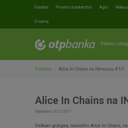
Skoči na glavni sadržaj
Građani
Privatno bankarstvo
Agro
Mala p
O nama
Računi i uslu
Početna
Alice In Chains na INmusicu #13!
Alice In Chains na 
Objavljeno: 20.12.2017
Velikani grungea, neuništivi Alice In Chains,