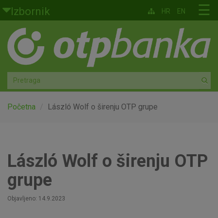
Skoči na glavni sadržaj
☰
Izbornik
HR
EN
Građani
Privatno bankarstvo
Agro
Mala poduzeća i obrtnici
Početna
László Wolf o širenju OTP grupe
Srednja i velika poduzeća
Globalna tržišta
László Wolf o širenju OTP
grupe
Faktoring
Objavljeno: 14.9.2023
O nama