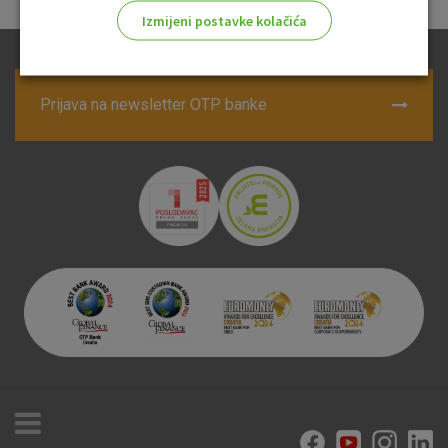
Izmijeni postavke kolačića
Odaberite najbolju opciju za vas!
Prijava na newsletter OTP banke
Marketinški kolačići
Analitički kolačići
Nužni kolačići
Prihvaćam upotrebu navedenih kolačića
Nužni (tehnički) kolačići - uvijek aktivni
Ovi kolačići nužni su za funkcioniranje internetske stranice i
ne mogu se isključiti u našim sustavima. Uobičajeno se