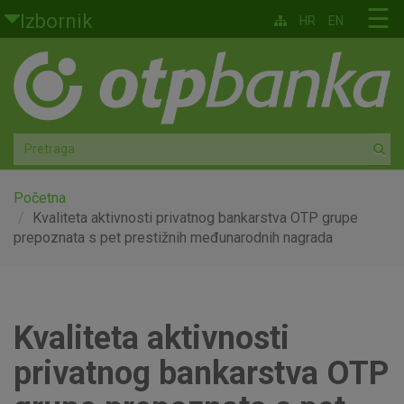
Skoči na glavni sadržaj
☰
Izbornik
HR
EN
Građani
Privatno bankarstvo
Agro
Mala poduzeća i obrtnici
Početna
Kvaliteta aktivnosti privatnog bankarstva OTP grupe
prepoznata s pet prestižnih međunarodnih nagrada
Srednja i velika poduzeća
Globalna tržišta
Kvaliteta aktivnosti
Faktoring
privatnog bankarstva OTP
O nama