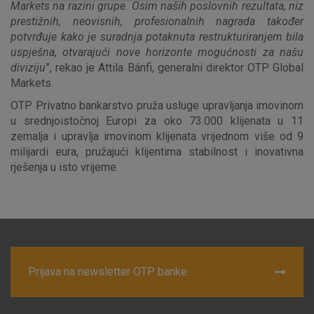
Markets na razini grupe. Osim naših poslovnih rezultata, niz
prestižnih, neovisnih, profesionalnih nagrada također
potvrđuje kako je suradnja potaknuta restrukturiranjem bila
uspješna, otvarajući nove horizonte mogućnosti za našu
diviziju
”, rekao je Attila Bánfi, generalni direktor OTP Global
Markets.
Marketinški kolačići
Analitički kolačići
Nužni kolačići
OTP Privatno bankarstvo pruža usluge upravljanja imovinom
u srednjoistočnoj Europi za oko 73.000 klijenata u 11
zemalja i upravlja imovinom klijenata vrijednom više od 9
milijardi eura, pružajući klijentima stabilnost i inovativna
Prihvaćam upotrebu navedenih kolačića
rješenja u isto vrijeme.
Nužni (tehnički) kolačići - uvijek aktivni
Ovi kolačići nužni su za funkcioniranje internetske stranice i
ne mogu se isključiti u našim sustavima. Uobičajeno se
postavljaju kao odgovor na vaše radnje koje uključuju zahtjev
Prijava na newsletter OTP banke
za uslugama, kao što su postavke kolačića. Svoj preglednik
možete postaviti da blokira te kolačiće ili pošalje upozorenje
o njima, ali u tom slučaju neki dijelovi stranice neće raditi. Ti