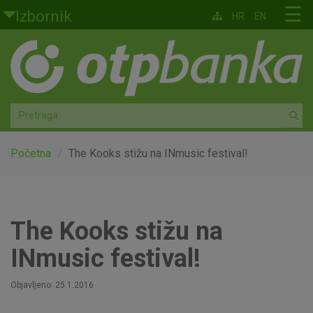
Skoči na glavni sadržaj
☰
Izbornik
HR
EN
Građani
Privatno bankarstvo
Agro
Mala poduzeća i obrtnici
Početna
The Kooks stižu na INmusic festival!
Srednja i velika poduzeća
Globalna tržišta
The Kooks stižu na
INmusic festival!
Faktoring
Objavljeno: 25.1.2016
O nama