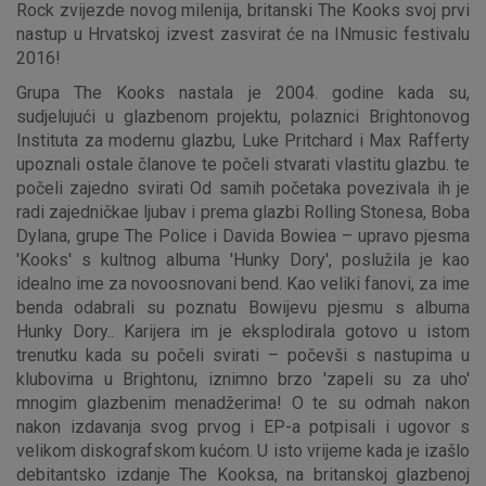
Rock zvijezde novog milenija, britanski The Kooks svoj prvi
nastup u Hrvatskoj izvest zasvirat će na INmusic festivalu
2016!
Grupa The Kooks nastala je 2004. godine kada su,
sudjelujući u glazbenom projektu, polaznici Brightonovog
Instituta za modernu glazbu, Luke Pritchard i Max Rafferty
upoznali ostale članove te počeli stvarati vlastitu glazbu. te
počeli zajedno svirati Od samih početaka povezivala ih je
radi zajedničkae ljubav i prema glazbi Rolling Stonesa, Boba
Dylana, grupe The Police i Davida Bowiea – upravo pjesma
'Kooks' s kultnog albuma 'Hunky Dory', poslužila je kao
idealno ime za novoosnovani bend. Kao veliki fanovi, za ime
benda odabrali su poznatu Bowijevu pjesmu s albuma
Hunky Dory.. Karijera im je eksplodirala gotovo u istom
trenutku kada su počeli svirati – počevši s nastupima u
klubovima u Brightonu, iznimno brzo 'zapeli su za uho'
mnogim glazbenim menadžerima! O te su odmah nakon
nakon izdavanja svog prvog i EP-a potpisali i ugovor s
velikom diskografskom kućom. U isto vrijeme kada je izašlo
debitantsko izdanje The Kooksa, na britanskoj glazbenoj