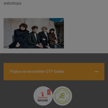
webshopa.
Nužni (tehnički) kolačići - uvijek aktivni
Ovi kolačići nužni su za funkcioniranje internetske stranice i
ne mogu se isključiti u našim sustavima. Uobičajeno se
postavljaju kao odgovor na vaše radnje koje uključuju zahtjev
za uslugama, kao što su postavke kolačića. Svoj preglednik
možete postaviti da blokira te kolačiće ili pošalje upozorenje
o njima, ali u tom slučaju neki dijelovi stranice neće raditi. Ti
kolačići ne pohranjuju nikakve informacije koje bi vas mogle
identificirati.
Detaljnije informacije o kolačićima
Prijava na newsletter OTP banke