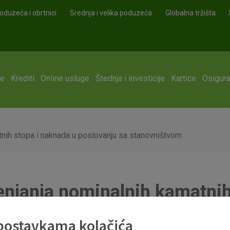
oduzeća i obrtnici
Srednja i velika poduzeća
Globalna tržišta
ge
Krediti
Online usluge
Štednja i investicije
Kartice
Osigura
tnih stopa i naknada u poslovanju sa stanovništvom
jenjanja nominalnih kamatnih
ovništvom
 postavkama kolačića