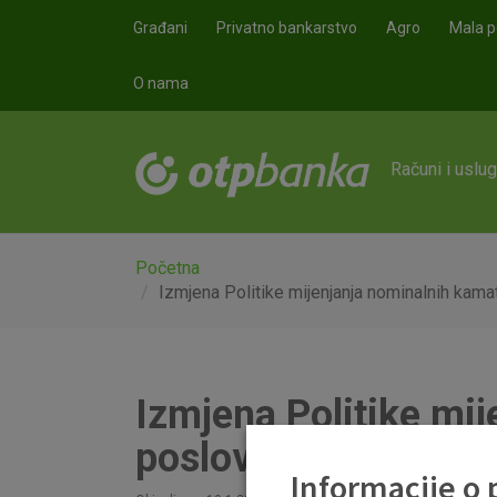
Skoči na glavni sadržaj
Građani
Privatno bankarstvo
Agro
Mala p
O nama
Računi i uslu
Početna
Izmjena Politike mijenjanja nominalnih kama
Izmjena Politike mi
poslovanju sa stan
Informacije o