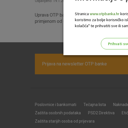
Objavljeno: 19.1.2022
Stranica
www.otpbanka.hr
koris
Uprava OTP banke d.d. usvojila je izmjene i d
koristimo za bolje korisničko i
primjenom od 01. veljače 2022.
kolačića" te prihvatiti sve ili
Prihvati sv
Odaberite najbolju opciju za va
Prijava na newsletter OTP banke
Poslovnice i bankomati
Tečajna lista
Naknad
Zaštita osobnih podataka
PSD2 Direktiva
Eti
Zaštita starijih osoba od prijevara