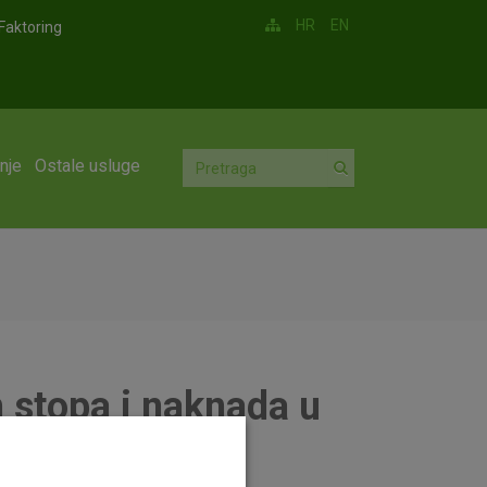
HR
EN
Faktoring
nje
Ostale usluge
 stopa i naknada u