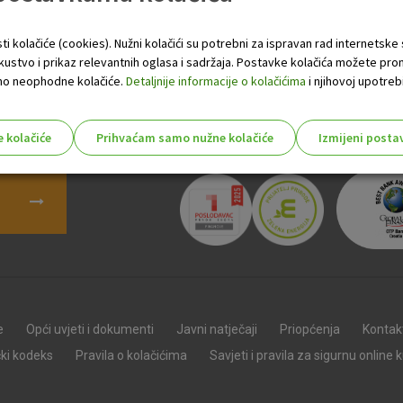
ti kolačiće (cookies). Nužni kolačići su potrebni za ispravan rad internetske
opune
Politike mijenjanja nominalnih kamatnih stopa i naknada u p
skustvo i prikaz relevantnih oglasa i sadržaja. Postavke kolačića možete pro
 samo neophodne kolačiće.
Detaljnije informacije o kolačićima
i njihovoj upotrebi
e kolačiće
Prihvaćam samo nužne kolačiće
Izmijeni posta
s!
Nužni (tehnički) kolačići - uvijek 
Nužni
kolačići
Ovi kolačići nužni su za funkcioniranje internet
isključiti u našim sustavima. Uobičajeno se pos
radnje koje uključuju zahtjev za uslugama, kao 
e
Opći uvjeti i dokumenti
Javni natječaji
Priopćenja
Kontak
preglednik možete postaviti da blokira te kolač
čki kodeks
Pravila o kolačićima
Savjeti i pravila za sigurnu online 
njima, ali u tom slučaju neki dijelovi stranice neće
pohranjuju nikakve informacije koje bi vas mogle