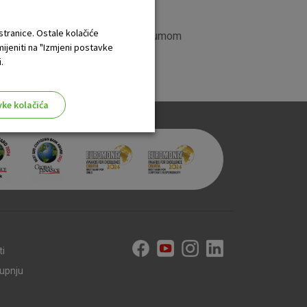
 stranice. Ostale kolačiće
oslovanju sa stanovništvom
s datumom
mijeniti na "Izmjeni postavke
.
vke kolačića
aktivni
ske stranice i ne mogu se
tavljaju kao odgovor na vaše
što su postavke kolačića. Svoj
ti
iće ili pošalje upozorenje o
kupnju
 raditi. Ti kolačići ne
 identificirati.