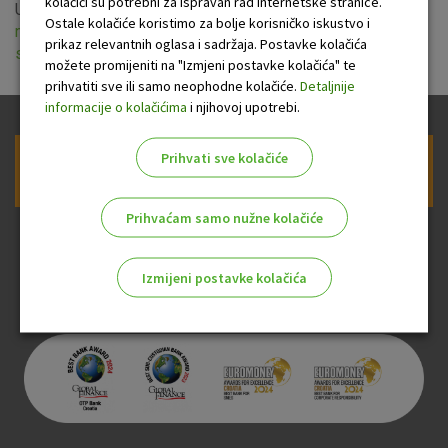
kolačići su potrebni za ispravan rad internetske stranice.
Uprava OTP Banke je usvojila izmjene i dopune
Odluke o
Ostale kolačiće koristimo za bolje korisničko iskustvo i
naknadama u dijelu naknada po poslovima sa suvlasnicima
prikaz relevantnih oglasa i sadržaja. Postavke kolačića
stambenih zgrada
koje stupaju na snagu 15. prosinca 2019.
možete promijeniti na "Izmjeni postavke kolačića" te
prihvatiti sve ili samo neophodne kolačiće.
Detaljnije
informacije o kolačićima
i njihovoj upotrebi.
Prihvati sve kolačiće
Prijava na newsletter OTP banke
Prihvaćam samo nužne kolačiće
Izmijeni postavke kolačića
Odaberite najbolju opciju za vas!