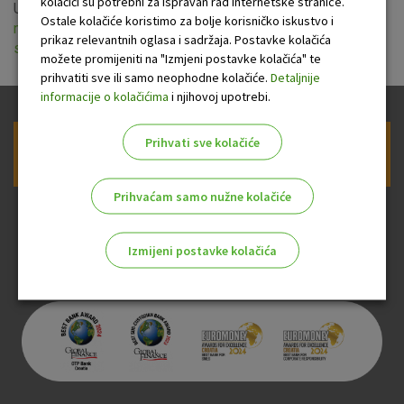
kolačići su potrebni za ispravan rad internetske stranice.
Uprava OTP Banke je usvojila izmjene i dopune
Odluke o
Ostale kolačiće koristimo za bolje korisničko iskustvo i
naknadama u dijelu naknada po poslovima sa suvlasnicima
prikaz relevantnih oglasa i sadržaja. Postavke kolačića
stambenih zgrada
koje stupaju na snagu 01. prosinca 2018.
možete promijeniti na "Izmjeni postavke kolačića" te
prihvatiti sve ili samo neophodne kolačiće.
Detaljnije
informacije o kolačićima
i njihovoj upotrebi.
Prihvati sve kolačiće
Prijava na newsletter OTP banke
Prihvaćam samo nužne kolačiće
Izmijeni postavke kolačića
Odaberite najbolju opciju za vas!