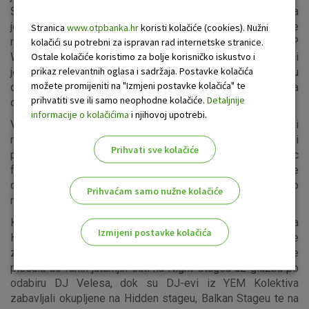
Seattlea koja je sjajnim nastupom dokazala da itekako ima
još što za reći svojoj publici. Posjetitelji INmusica su se
Stranica
www.otpbanka.hr
koristi kolačiće (cookies). Nužni
nakon njihovog koncerta u velikom broju preselili na OTP
kolačići su potrebni za ispravan rad internetske stranice.
Ostale kolačiće koristimo za bolje korisničko iskustvo i
World Stage gdje su svirali Portugal. The Man. Vlasnici
prikaz relevantnih oglasa i sadržaja. Postavke kolačića
jednog od najuspješnijih hitova protekle godine oduševili su
možete promijeniti na "Izmjeni postavke kolačića" te
okupljenu masu ispred World Stagea koja ih je ispratila
prihvatiti sve ili samo neophodne kolačiće.
Detaljnije
ovacijama spremna na nadolazeći koncert Interpola.
informacije o kolačićima
i njihovoj upotrebi.
Već mjesecima se pretpostavljalo da će njihov premijerni
nastup na INmusicu biti sjajan, a Interpol su to i ostvarili
Prihvati sve kolačiće
pravom koncertnom senzacijom na zatvaranju INmusic
festivala #13! Krcat Otok Hrvatske mladeži Interpol je
dočekao i otpratio s oduševljenjem, a bend je odsvirao
Prihvaćam samo nužne kolačiće
najveće hitove svoje bogate karijere.
Koncertni program odličnog trinaestog izdanja INmusica na
Izmijeni postavke kolačića
Hidden stageu zatvorili su General Elektriks, a Balkan stage
za kraj su oduševili She Loves Pablo. Brojna publika je
Odaberite najbolju opciju za vas!
plesala do ranih jutarnjih sati na Night Stageu uz glazbu po
odabiru DJ Velesa, dok su DJ-evi iz YEM Kolektiva
zabavljali okupljene na Hidden stageu, Balkan Stageu te na