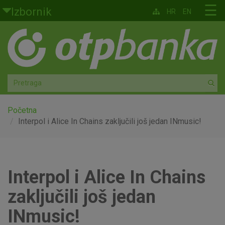
Skoči na glavni sadržaj
☰
Izbornik
HR
EN
Građani
Privatno bankarstvo
Agro
Mala poduzeća i obrtnici
Početna
Interpol i Alice In Chains zaključili još jedan INmusic!
Srednja i velika poduzeća
Globalna tržišta
Interpol i Alice In Chains
Faktoring
zaključili još jedan
O nama
INmusic!