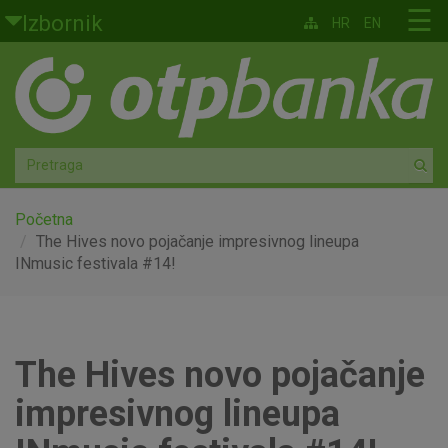
Skoči na glavni sadržaj
☰
Izbornik
HR
EN
Građani
Privatno bankarstvo
Agro
Mala poduzeća i obrtnici
Početna
The Hives novo pojačanje impresivnog lineupa
INmusic festivala #14!
Srednja i velika poduzeća
Globalna tržišta
The Hives novo pojačanje
Faktoring
impresivnog lineupa
O nama