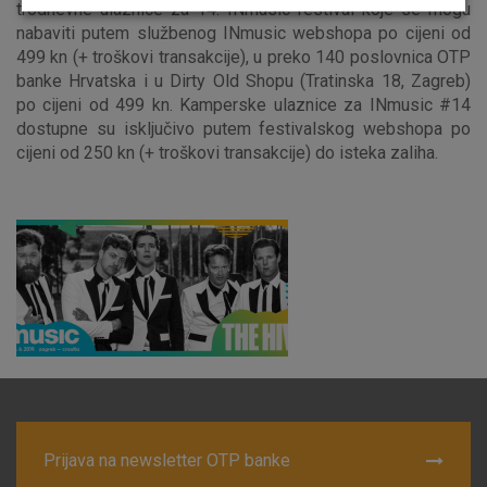
Odaberite najbolju opciju za vas!
trodnevne ulaznice za 14. INmusic festival koje se mogu
nabaviti putem službenog INmusic webshopa po cijeni od
499 kn (+ troškovi transakcije), u preko 140 poslovnica OTP
banke Hrvatska i u Dirty Old Shopu (Tratinska 18, Zagreb)
po cijeni od 499 kn. Kamperske ulaznice za INmusic #14
dostupne su isključivo putem festivalskog webshopa po
cijeni od 250 kn (+ troškovi transakcije) do isteka zaliha.
Marketinški kolačići
Analitički kolačići
Nužni kolačići
Prihvaćam upotrebu navedenih kolačića
Nužni (tehnički) kolačići - uvijek aktivni
Ovi kolačići nužni su za funkcioniranje internetske stranice i
ne mogu se isključiti u našim sustavima. Uobičajeno se
postavljaju kao odgovor na vaše radnje koje uključuju zahtjev
za uslugama, kao što su postavke kolačića. Svoj preglednik
Prijava na newsletter OTP banke
možete postaviti da blokira te kolačiće ili pošalje upozorenje