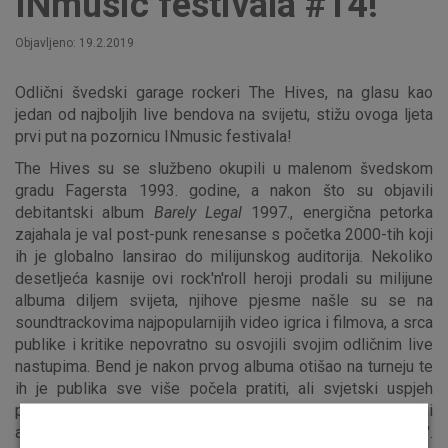
INmusic festivala #14!
Objavljeno: 19.2.2019
Odlični švedski garage rockeri The Hives, na glasu kao
jedan od najboljih live bendova na svijetu, stižu ovoga ljeta
prvi put na pozornicu INmusic festivala!
The Hives su se službeno okupili u malenom švedskom
gradu Fagersta 1993. godine, a nakon što su objavili
debitantski album
Barely Legal
1997., energična petorka
zajahala je val post-punk renesanse s početka 2000-tih koji
ih je globalno lansirao do milijunskog auditorija. Nekoliko
desetljeća kasnije ovi rock'n'roll heroji prodali su milijune
albuma diljem svijeta, njihove pjesme našle su se na
soundtrackovima najpopularnijih video igrica i filmova, a srca
publike i kritike nepovratno su osvojili svojim odličnim live
nastupima. Bend je nakon prvog albuma otišao na turneju te
ih je publika sve više počela pratiti, ali svjetski uspjeh
postigli su tek 2000. godine nakon što su objavili drugi
album
Veni Vidi Vicious
i singl "Hate to Say I Told You So".