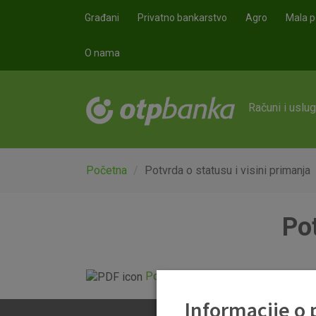
Skoči na glavni sadržaj
Građani
Privatno bankarstvo
Agro
Mala p
O nama
Računi i uslu
Početna
Potvrda o statusu i visini primanja
Pot
Potvrda o statusu i visini primanj
Informacije o