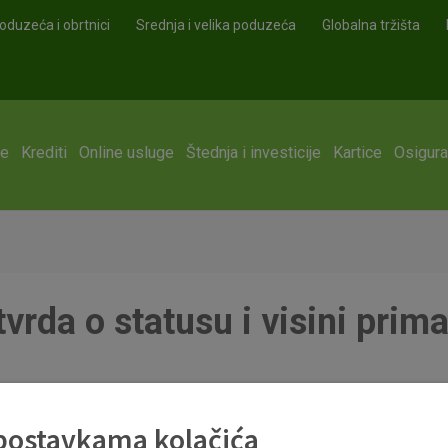
oduzeća i obrtnici
Srednja i velika poduzeća
Globalna tržišta
ge
Krediti
Online usluge
Štednja i investicije
Kartice
Osigura
vrda o statusu i visini prim
a_07_24.pdf
 postavkama kolačića