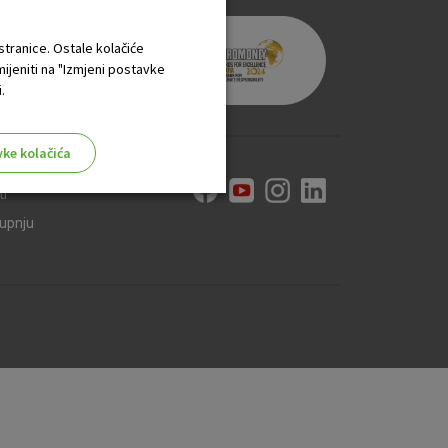
 stranice. Ostale kolačiće
mijeniti na "Izmjeni postavke
.
vke kolačića
ti
kupnju
aktivni
ske stranice i ne mogu se
tavljaju kao odgovor na vaše
što su postavke kolačića. Svoj
iće ili pošalje upozorenje o
 raditi. Ti kolačići ne
 identificirati.