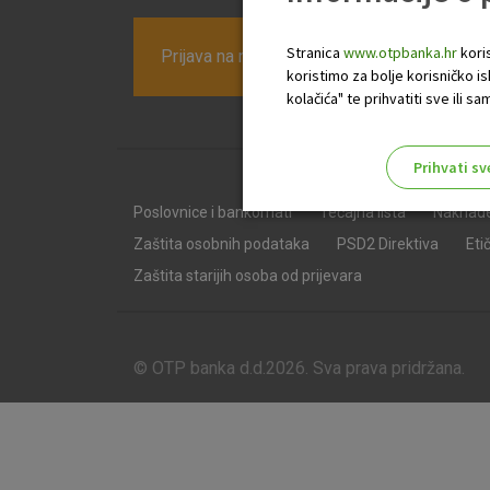
Stranica
www.otpbanka.hr
koris
Prijava na newsletter OTP banke
koristimo za bolje korisničko i
kolačića" te prihvatiti sve ili
Prihvati sv
Odaberite najbolju opciju za va
Poslovnice i bankomati
Tečajna lista
Naknad
Zaštita osobnih podataka
PSD2 Direktiva
Eti
Zaštita starijih osoba od prijevara
© OTP banka d.d.2026. Sva prava pridržana.