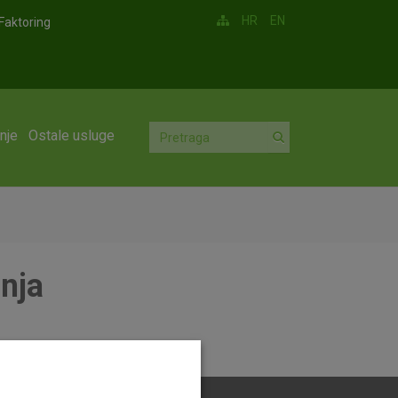
HR
EN
Faktoring
nje
Ostale usluge
anja