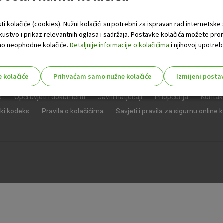
ti kolačiće (cookies). Nužni kolačići su potrebni za ispravan rad internetske
skustvo i prikaz relevantnih oglasa i sadržaja. Postavke kolačića možete pro
 samo neophodne kolačiće.
Detaljnije informacije o kolačićima
i njihovoj upotrebi
e kolačiće
Prihvaćam samo nužne kolačiće
Izmijeni posta
s!
e
Opći uvjeti i dokumenti
Javni natječaji
Priopćenja
Kontak
čki kodeks
Pravila o kolačićima
Savjeti i pravila za sigurnu online 
Nužni (tehnički) kolačići - uvijek 
Nužni
kolačići
Ovi kolačići nužni su za funkcioniranje internet
isključiti u našim sustavima. Uobičajeno se pos
radnje koje uključuju zahtjev za uslugama, kao 
preglednik možete postaviti da blokira te kolač
njima, ali u tom slučaju neki dijelovi stranice neće
pohranjuju nikakve informacije koje bi vas mogle