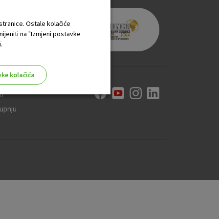
 stranice. Ostale kolačiće
mijeniti na "Izmjeni postavke
.
vke kolačića
ti
kupnju
aktivni
ske stranice i ne mogu se
tavljaju kao odgovor na vaše
što su postavke kolačića. Svoj
iće ili pošalje upozorenje o
 raditi. Ti kolačići ne
 identificirati.