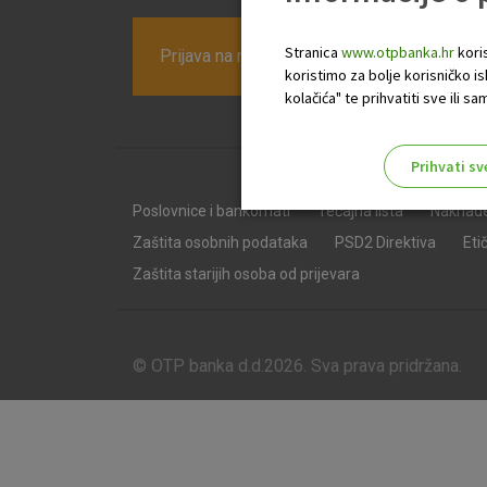
Stranica
www.otpbanka.hr
koris
Prijava na newsletter OTP banke
koristimo za bolje korisničko i
kolačića" te prihvatiti sve ili
Prihvati sv
Odaberite najbolju opciju za va
Poslovnice i bankomati
Tečajna lista
Naknad
Zaštita osobnih podataka
PSD2 Direktiva
Eti
Zaštita starijih osoba od prijevara
© OTP banka d.d.2026. Sva prava pridržana.