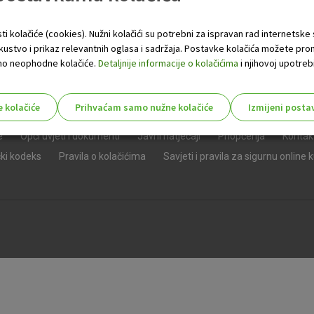
ti kolačiće (cookies). Nužni kolačići su potrebni za ispravan rad internetske
skustvo i prikaz relevantnih oglasa i sadržaja. Postavke kolačića možete pro
 samo neophodne kolačiće.
Detaljnije informacije o kolačićima
i njihovoj upotrebi
e kolačiće
Prihvaćam samo nužne kolačiće
Izmijeni posta
s!
e
Opći uvjeti i dokumenti
Javni natječaji
Priopćenja
Kontak
čki kodeks
Pravila o kolačićima
Savjeti i pravila za sigurnu online 
Nužni (tehnički) kolačići - uvijek 
Nužni
kolačići
Ovi kolačići nužni su za funkcioniranje internet
isključiti u našim sustavima. Uobičajeno se pos
radnje koje uključuju zahtjev za uslugama, kao 
preglednik možete postaviti da blokira te kolač
njima, ali u tom slučaju neki dijelovi stranice neće
pohranjuju nikakve informacije koje bi vas mogle