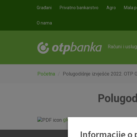
Skoči na glavni sadržaj
Građani
Privatno bankarstvo
Agro
Mala p
O nama
Računi i uslu
Početna
Polugodišnje izvješće 2022. OTP G
Polugod
global-2022-06.pdf
Informacije o