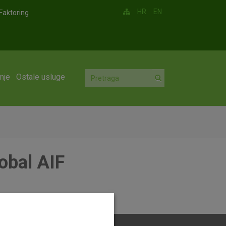
HR
EN
Faktoring
nje
Ostale usluge
obal AIF