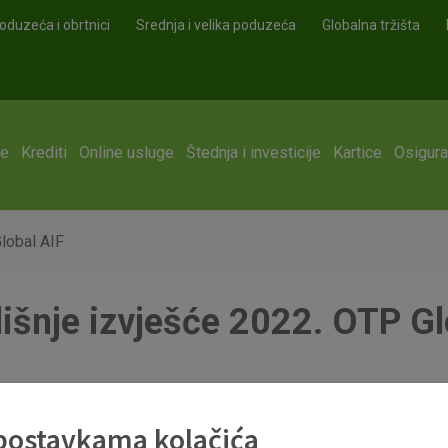
oduzeća i obrtnici
Srednja i velika poduzeća
Globalna tržišta
ge
Krediti
Online usluge
Štednja i investicije
Kartice
Osigura
lobal AIF
išnje izvješće 2022. OTP Gl
 postavkama kolačića