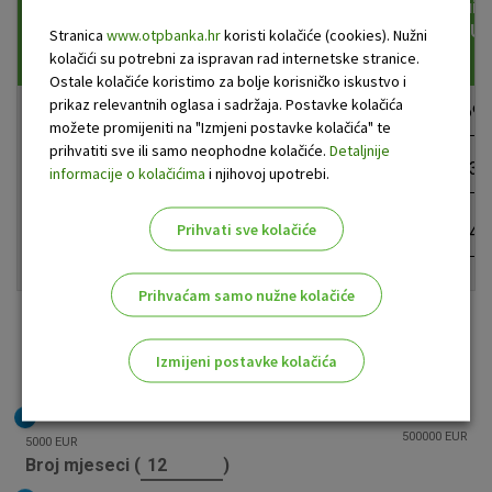
mjesečnih
u EUR
anuit
anuiteta)
(EUR
Stranica
www.otpbanka.hr
koristi kolačiće (cookies). Nužni
kolačići su potrebni za ispravan rad internetske stranice.
Ostale kolačiće koristimo za bolje korisničko iskustvo i
3,19%
prikaz relevantnih oglasa i sadržaja. Postavke kolačića
180
100.000
3,33%
690
fiksna
možete promijeniti na "Izmjeni postavke kolačića" te
prihvatiti sve ili samo neophodne kolačiće.
Detaljnije
kamatna
240
250.000
3,27%
1.38
informacije o kolačićima
i njihovoj upotrebi.
stopa za
cijeli
period
Prihvati sve kolačiće
350.000
3,26%
1.47
360
otplate
kredita
Prihvaćam samo nužne kolačiće
Informativni izračun kredita
Izmijeni postavke kolačića
Iznos kredita (
EUR)
Odaberite najbolju opciju za vas!
500000 EUR
5000 EUR
Broj mjeseci (
)