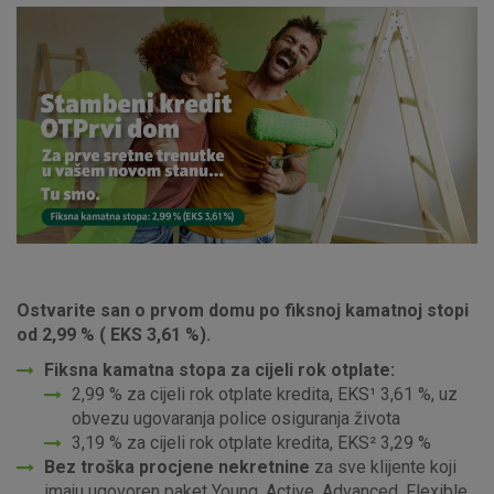
Ostvarite san o prvom domu po fiksnoj kamatnoj stopi
od 2,99 % ( EKS 3,61 %).
Fiksna kamatna stopa za cijeli rok otplate:
2,99 % za cijeli rok otplate kredita, EKS
¹
3,61 %, uz
obvezu ugovaranja police osiguranja života
3,19 % za cijeli rok otplate kredita, EKS
²
3,29 %
Bez troška procjene nekretnine
za sve klijente koji
imaju ugovoren paket Young, Active, Advanced, Flexible