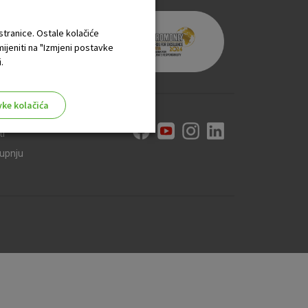
 stranice. Ostale kolačiće
mijeniti na "Izmjeni postavke
.
vke kolačića
ti
kupnju
aktivni
ske stranice i ne mogu se
tavljaju kao odgovor na vaše
što su postavke kolačića. Svoj
iće ili pošalje upozorenje o
 raditi. Ti kolačići ne
 identificirati.