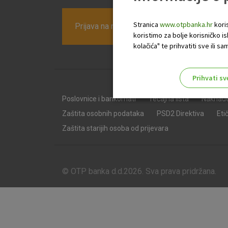
Stranica
www.otpbanka.hr
koris
Prijava na newsletter OTP banke
koristimo za bolje korisničko i
kolačića" te prihvatiti sve ili
Prihvati sv
Odaberite najbolju opciju za va
Poslovnice i bankomati
Tečajna lista
Naknad
Zaštita osobnih podataka
PSD2 Direktiva
Eti
Zaštita starijih osoba od prijevara
© OTP banka d.d.2026. Sva prava pridržana.