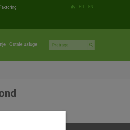
HR
EN
Faktoring
nje
Ostale usluge
fond