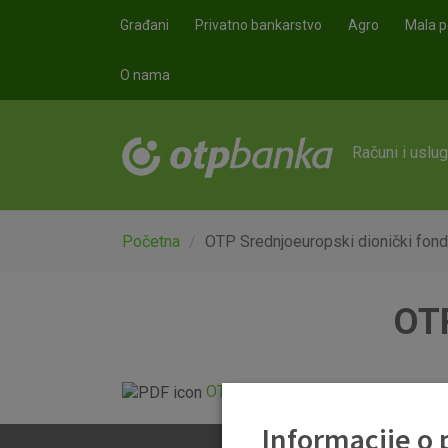
Skoči na glavni sadržaj
Građani
Privatno bankarstvo
Agro
Mala p
O nama
Računi i uslu
Početna
OTP Srednjoeuropski dionički fond
OTP
OTP Srednjoeuropski dionički fond
Informacije o