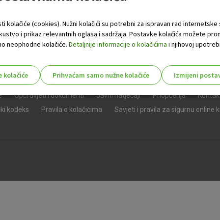
ti kolačiće (cookies). Nužni kolačići su potrebni za ispravan rad internetske
skustvo i prikaz relevantnih oglasa i sadržaja. Postavke kolačića možete pro
 samo neophodne kolačiće.
Detaljnije informacije o kolačićima
i njihovoj upotrebi
e kolačiće
Prihvaćam samo nužne kolačiće
Izmijeni posta
s!
e
Opći uvjeti i dokumenti
Javni natječaji
Priopćenja
Kontak
čki kodeks
Pravila o kolačićima
Savjeti i pravila za sigurnu online 
Nužni (tehnički) kolačići - uvijek 
Nužni
kolačići
Ovi kolačići nužni su za funkcioniranje internet
isključiti u našim sustavima. Uobičajeno se pos
radnje koje uključuju zahtjev za uslugama, kao 
preglednik možete postaviti da blokira te kolač
njima, ali u tom slučaju neki dijelovi stranice neće
pohranjuju nikakve informacije koje bi vas mogle