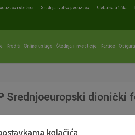
oduzeća i obrtnici
Srednja i velika poduzeća
Globalna tržišta
ge
Krediti
Online usluge
Štednja i investicije
Kartice
Osigura
 Srednjoeuropski dionički 
.pdf
 postavkama kolačića