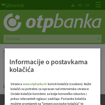
Skoči na glavni sadržaj
☰
Izbornik
HR
EN
Građani
Privatno bankarstvo
Agro
Mala poduzeća i obrtnici
Početna
OTP paket Vjernost
Informacije o postavkama
Srednja i velika poduzeća
kolačića
OTP paket Vjernost
Globalna tržišta
Stranica
www.otpbanka.hr
koristi kolačiće (cookies). Nužni
Faktoring
FID-OTP_Vjernost.pdf
kolačići su potrebni za ispravan rad internetske stranice.
Ostale kolačiće koristimo za bolje korisničko iskustvo i
O nama
prikaz relevantnih oglasa i sadržaja. Postavke kolačića
možete promijeniti na "Izmjeni postavke kolačića" te