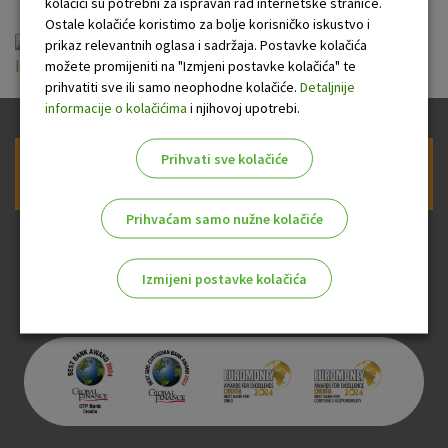
kolačići su potrebni za ispravan rad internetske stranice.
Ostale kolačiće koristimo za bolje korisničko iskustvo i
OTP kratkoročni obveznički fond u eurima-
prikaz relevantnih oglasa i sadržaja. Postavke kolačića
možete promijeniti na "Izmjeni postavke kolačića" te
letak-A4-14-8-2024.pdf
prihvatiti sve ili samo neophodne kolačiće.
Detaljnije
informacije o kolačićima
i njihovoj upotrebi.
Prihvati sve kolačiće
Prijava na newsletter OTP banke
Prihvaćam samo nužne kolačiće
Izmijeni postavke kolačića
Odaberite najbolju opciju za vas!