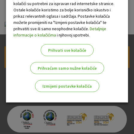
banke
kolačići su potrebni za ispravan rad internetske stranice.
Ostale kolačiće koristimo za bolje korisničko iskustvo i
prikaz relevantnih oglasa i sadržaja. Postavke kolačića
možete promijeniti na "Izmjeni postavke kolačića" te
ou-visa-classic-web-prepaid_20130810.pdf
prihvatiti sve ili samo neophodne kolačiće.
Detaljnije
informacije o kolačićima
i njihovoj upotrebi.
Prihvati sve kolačiće
Prijava na newsletter OTP banke
Prihvaćam samo nužne kolačiće
Izmijeni postavke kolačića
Odaberite najbolju opciju za vas!