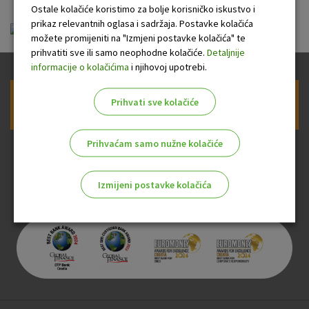
Ostale kolačiće koristimo za bolje korisničko iskustvo i
prikaz relevantnih oglasa i sadržaja. Postavke kolačića
ou-visa-gold_20130810.pdf
možete promijeniti na "Izmjeni postavke kolačića" te
prihvatiti sve ili samo neophodne kolačiće.
Detaljnije
informacije o kolačićima
i njihovoj upotrebi.
Prihvati sve kolačiće
Prijava na newsletter OTP banke
Prihvaćam samo nužne kolačiće
Izmijeni postavke kolačića
Odaberite najbolju opciju za vas!