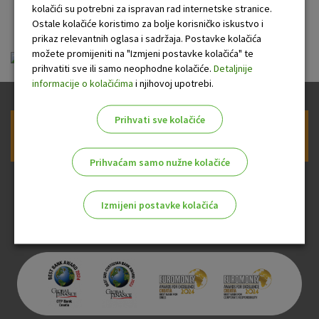
banke
kolačići su potrebni za ispravan rad internetske stranice.
Ostale kolačiće koristimo za bolje korisničko iskustvo i
prikaz relevantnih oglasa i sadržaja. Postavke kolačića
možete promijeniti na "Izmjeni postavke kolačića" te
ou-visa-classic-revolving_20120402.pdf
prihvatiti sve ili samo neophodne kolačiće.
Detaljnije
informacije o kolačićima
i njihovoj upotrebi.
Prihvati sve kolačiće
Prijava na newsletter OTP banke
Prihvaćam samo nužne kolačiće
Izmijeni postavke kolačića
Odaberite najbolju opciju za vas!