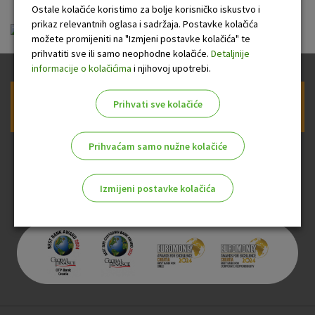
Ostale kolačiće koristimo za bolje korisničko iskustvo i
prikaz relevantnih oglasa i sadržaja. Postavke kolačića
ou-visa-classic-charge_20110210.pdf
možete promijeniti na "Izmjeni postavke kolačića" te
prihvatiti sve ili samo neophodne kolačiće.
Detaljnije
informacije o kolačićima
i njihovoj upotrebi.
Prihvati sve kolačiće
Prijava na newsletter OTP banke
Prihvaćam samo nužne kolačiće
Izmijeni postavke kolačića
Odaberite najbolju opciju za vas!