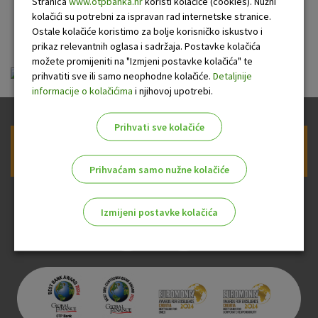
Stranica
www.otpbanka.hr
koristi kolačiće (cookies). Nužni
kolačići su potrebni za ispravan rad internetske stranice.
OTP banke
Ostale kolačiće koristimo za bolje korisničko iskustvo i
prikaz relevantnih oglasa i sadržaja. Postavke kolačića
možete promijeniti na "Izmjeni postavke kolačića" te
ou-mastercard_20100701.pdf
prihvatiti sve ili samo neophodne kolačiće.
Detaljnije
informacije o kolačićima
i njihovoj upotrebi.
Prihvati sve kolačiće
Prijava na newsletter OTP banke
Prihvaćam samo nužne kolačiće
Izmijeni postavke kolačića
Odaberite najbolju opciju za vas!