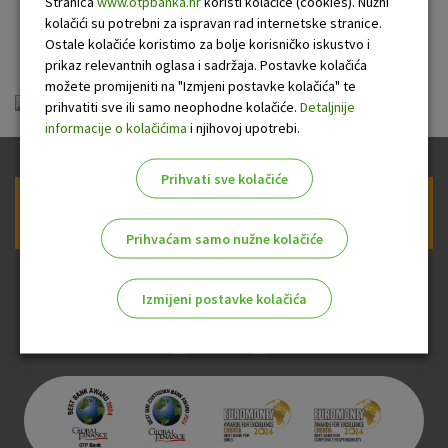
Stranica
www.otpbanka.hr
koristi kolačiće (cookies). Nužni
kolačići su potrebni za ispravan rad internetske stranice.
OTP banke
Ostale kolačiće koristimo za bolje korisničko iskustvo i
prikaz relevantnih oglasa i sadržaja. Postavke kolačića
možete promijeniti na "Izmjeni postavke kolačića" te
ou-mastercard_20100423.pdf
prihvatiti sve ili samo neophodne kolačiće.
Detaljnije
informacije o kolačićima
i njihovoj upotrebi.
Prihvati sve kolačiće
Prijava na newsletter OTP banke
Prihvaćam samo nužne kolačiće
Izmijeni postavke kolačića
Odaberite najbolju opciju za vas!