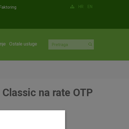
HR
EN
Faktoring
nje
Ostale usluge
a Classic na rate OTP