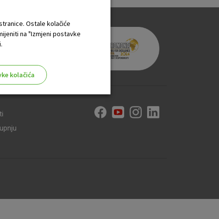
 stranice. Ostale kolačiće
mijeniti na "Izmjeni postavke
.
vke kolačića
ti
kupnju
aktivni
ske stranice i ne mogu se
tavljaju kao odgovor na vaše
što su postavke kolačića. Svoj
iće ili pošalje upozorenje o
 raditi. Ti kolačići ne
 identificirati.