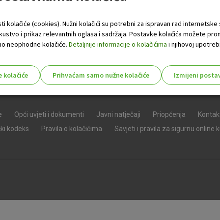
ti kolačiće (cookies). Nužni kolačići su potrebni za ispravan rad internetske
skustvo i prikaz relevantnih oglasa i sadržaja. Postavke kolačića možete pro
 samo neophodne kolačiće.
Detaljnije informacije o kolačićima
i njihovoj upotrebi
e kolačiće
Prihvaćam samo nužne kolačiće
Izmijeni posta
s!
e
Opći uvjeti i dokumenti
Javni natječaji
Priopćenja
Kontak
čki kodeks
Pravila o kolačićima
Savjeti i pravila za sigurnu online 
Nužni (tehnički) kolačići - uvijek 
Nužni
kolačići
Ovi kolačići nužni su za funkcioniranje internet
isključiti u našim sustavima. Uobičajeno se pos
radnje koje uključuju zahtjev za uslugama, kao 
preglednik možete postaviti da blokira te kolač
njima, ali u tom slučaju neki dijelovi stranice neće
pohranjuju nikakve informacije koje bi vas mogle