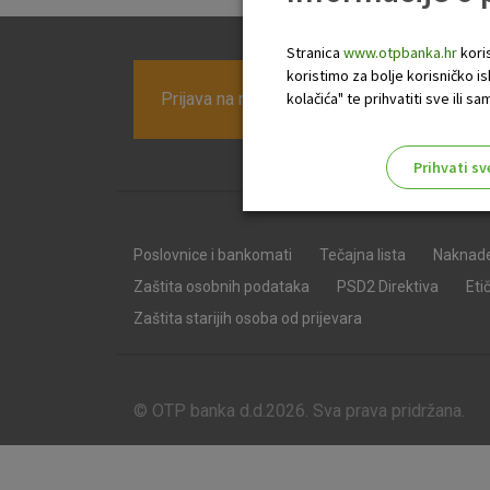
Stranica
www.otpbanka.hr
koris
koristimo za bolje korisničko i
Prijava na newsletter OTP banke
kolačića" te prihvatiti sve ili
Prihvati sv
Odaberite najbolju opciju za va
Poslovnice i bankomati
Tečajna lista
Naknad
Zaštita osobnih podataka
PSD2 Direktiva
Eti
Zaštita starijih osoba od prijevara
© OTP banka d.d.2026. Sva prava pridržana.