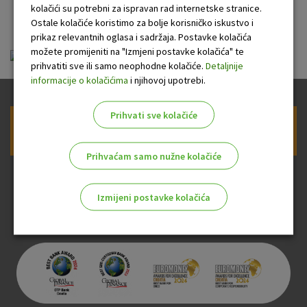
banke
kolačići su potrebni za ispravan rad internetske stranice.
Ostale kolačiće koristimo za bolje korisničko iskustvo i
prikaz relevantnih oglasa i sadržaja. Postavke kolačića
možete promijeniti na "Izmjeni postavke kolačića" te
ou-visa-classic-na-rate_20130301.pdf
prihvatiti sve ili samo neophodne kolačiće.
Detaljnije
informacije o kolačićima
i njihovoj upotrebi.
Prihvati sve kolačiće
Prijava na newsletter OTP banke
Prihvaćam samo nužne kolačiće
Izmijeni postavke kolačića
Odaberite najbolju opciju za vas!