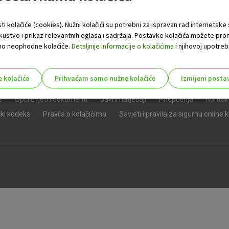
ti kolačiće (cookies). Nužni kolačići su potrebni za ispravan rad internetske
skustvo i prikaz relevantnih oglasa i sadržaja. Postavke kolačića možete pro
 samo neophodne kolačiće.
Detaljnije informacije o kolačićima
i njihovoj upotrebi
e kolačiće
Prihvaćam samo nužne kolačiće
Izmijeni posta
s!
e
Opći uvjeti i dokumenti
Javni natječaji
Priopćenja
Kontak
čki kodeks
Pravila o kolačićima
Savjeti i pravila za sigurnu online 
Nužni (tehnički) kolačići - uvijek 
Nužni
kolačići
Ovi kolačići nužni su za funkcioniranje internet
isključiti u našim sustavima. Uobičajeno se pos
radnje koje uključuju zahtjev za uslugama, kao 
preglednik možete postaviti da blokira te kolač
njima, ali u tom slučaju neki dijelovi stranice neće
pohranjuju nikakve informacije koje bi vas mogle