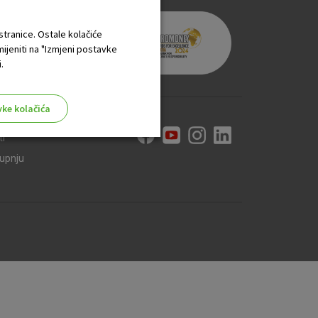
 stranice. Ostale kolačiće
mijeniti na "Izmjeni postavke
.
vke kolačića
ti
kupnju
aktivni
ske stranice i ne mogu se
tavljaju kao odgovor na vaše
što su postavke kolačića. Svoj
iće ili pošalje upozorenje o
 raditi. Ti kolačići ne
 identificirati.