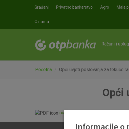
Skoči na glavni sadržaj
Građani
Privatno bankarstvo
Agro
Mala p
O nama
Računi i uslu
Početna
Opći uvjeti poslovanja za tekuće r
Opći 
ou-tekuci-racun_20131021.pdf
Informacije o