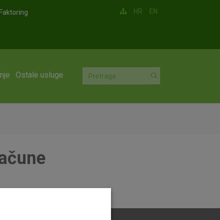
HR
EN
Faktoring
nje
Ostale usluge
račune