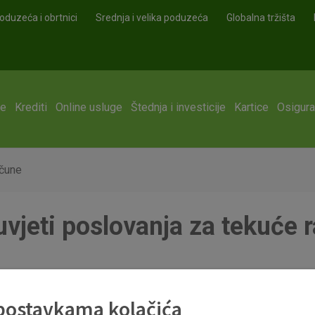
oduzeća i obrtnici
Srednja i velika poduzeća
Globalna tržišta
ge
Krediti
Online usluge
Štednja i investicije
Kartice
Osigura
ačune
uvjeti poslovanja za tekuće 
 postavkama kolačića