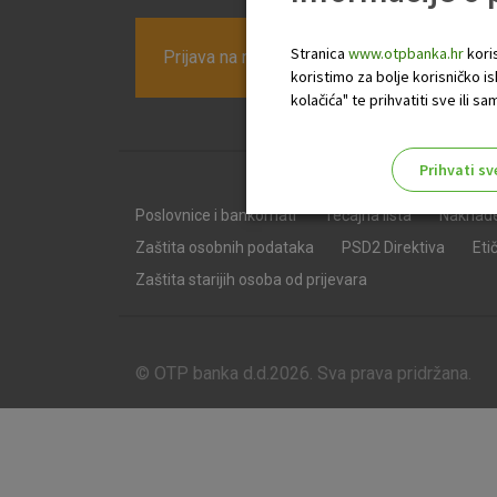
Stranica
www.otpbanka.hr
koris
Prijava na newsletter OTP banke
koristimo za bolje korisničko i
kolačića" te prihvatiti sve ili
Prihvati sv
Odaberite najbolju opciju za va
Poslovnice i bankomati
Tečajna lista
Naknad
Zaštita osobnih podataka
PSD2 Direktiva
Eti
Zaštita starijih osoba od prijevara
© OTP banka d.d.2026. Sva prava pridržana.